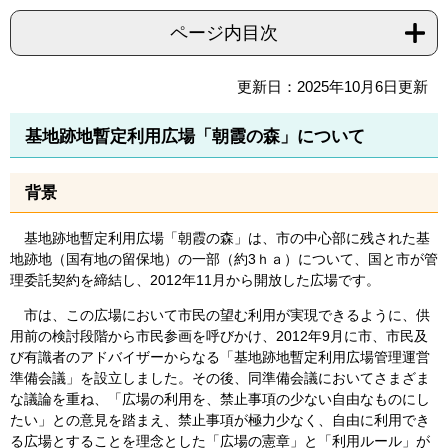
ページ内目次
更新日：2025年10月6日更新
基地跡地暫定利用広場「朝霞の森」について
背景
基地跡地暫定利用広場「朝霞の森」は、市の中心部に残された基
地跡地（国有地の留保地）の一部（約3ｈａ）について、国と市が管
理委託契約を締結し、2012年11月から開放した広場です。
市は、この広場において市民の望む利用が実現できるように、供
用前の検討段階から市民参画を呼びかけ、2012年9月に市、市民及
び有識者のアドバイザーからなる「基地跡地暫定利用広場管理運営
準備会議」を設立しました。その後、同準備会議においてさまざま
な議論を重ね、「広場の利用を、禁止事項の少ない自由なものにし
たい」との意見を踏まえ、禁止事項が極力少なく、自由に利用でき
る広場とすることを理念とした「広場の憲章」と「利用ルール」が