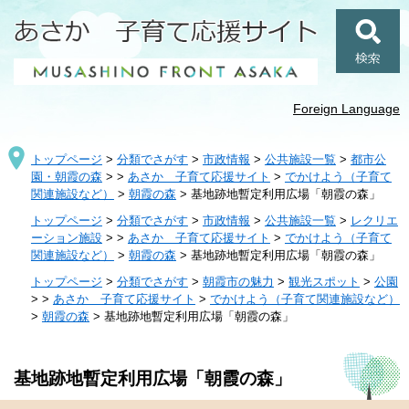
ペ
メ
ー
ニ
ジ
ュ
検
の
ー
索
先
を
頭
飛
Foreign Language
で
ば
す
し
トップページ
>
分類でさがす
>
市政情報
>
公共施設一覧
>
都市公
。
て
園・朝霞の森
>
>
あさか 子育て応援サイト
>
でかけよう（子育て
本
関連施設など）
>
朝霞の森
>
基地跡地暫定利用広場「朝霞の森」
文
へ
トップページ
>
分類でさがす
>
市政情報
>
公共施設一覧
>
レクリエ
ーション施設
>
>
あさか 子育て応援サイト
>
でかけよう（子育て
関連施設など）
>
朝霞の森
>
基地跡地暫定利用広場「朝霞の森」
トップページ
>
分類でさがす
>
朝霞市の魅力
>
観光スポット
>
公園
>
>
あさか 子育て応援サイト
>
でかけよう（子育て関連施設など）
>
朝霞の森
>
基地跡地暫定利用広場「朝霞の森」
本
基地跡地暫定利用広場「朝霞の森」
文