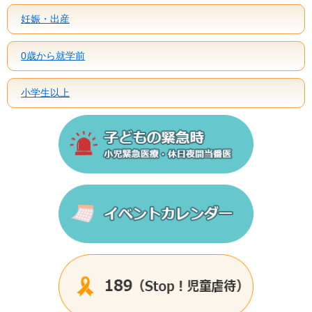
妊娠・出産
0歳から就学前
小学生以上