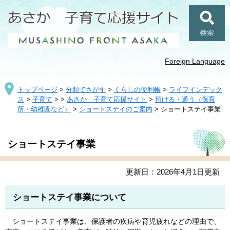
ペ
メ
ー
ニ
ジ
ュ
検
の
ー
索
先
を
頭
飛
Foreign Language
で
ば
す
し
トップページ
>
分類でさがす
>
くらしの便利帳
>
ライフインデック
。
て
ス
>
子育て
>
>
あさか 子育て応援サイト
>
預ける・通う（保育
本
所・幼稚園など）
>
ショートステイのご案内
>
ショートステイ事業
文
へ
本
ショートステイ事業
文
更新日：2026年4月1日更新
ショートステイ事業について
ショートステイ事業は、保護者の疾病や育児疲れなどの理由で、