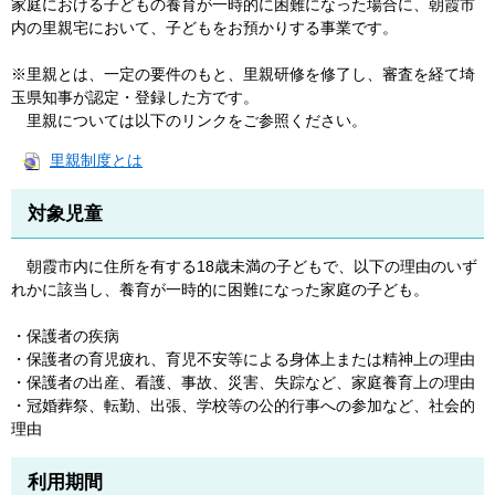
家庭における子どもの養育が一時的に困難になった場合に、朝霞市
内の里親宅において、子どもをお預かりする事業です。
※里親とは、一定の要件のもと、里親研修を修了し、審査を経て埼
玉県知事が認定・登録した方です。
里親については以下のリンクをご参照ください。
里親制度とは
対象児童
朝霞市内に住所を有する18歳未満の子どもで、以下の理由のいず
れかに該当し、養育が一時的に困難になった家庭の子ども。
・保護者の疾病
・保護者の育児疲れ、育児不安等による身体上または精神上の理由
・保護者の出産、看護、事故、災害、失踪など、家庭養育上の理由
・冠婚葬祭、転勤、出張、学校等の公的行事への参加など、社会的
理由
利用期間