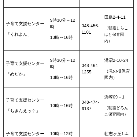
田島2-4-11
9時30分～12
子育て支援センター
048-456-
時
（朝霞しらこ
1101
「くれよん」
ばと保育園
13時～16時
内）
9時30分～12
溝沼2-10-24
子育て支援センター
048-464-
時
（滝の根保育
1255
「めだか」
13時～16時
園内）
浜崎69－1
子育て支援センター
048-474-
10時～16時
（朝霞どろん
6137
「ちきんえっぐ」
こ保育園内）
子育て支援センター
10時～12時
朝志ヶ丘1-4-