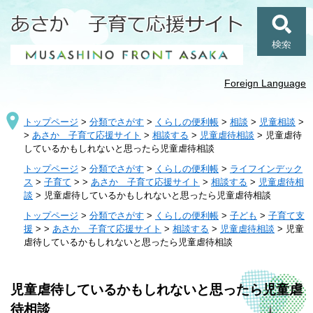
ペ
メ
ー
ニ
ジ
ュ
検
の
ー
索
先
を
頭
飛
Foreign Language
で
ば
す
し
トップページ
>
分類でさがす
>
くらしの便利帳
>
相談
>
児童相談
>
。
て
>
あさか 子育て応援サイト
>
相談する
>
児童虐待相談
>
児童虐待
本
しているかもしれないと思ったら児童虐待相談
文
へ
トップページ
>
分類でさがす
>
くらしの便利帳
>
ライフインデック
ス
>
子育て
>
>
あさか 子育て応援サイト
>
相談する
>
児童虐待相
談
>
児童虐待しているかもしれないと思ったら児童虐待相談
トップページ
>
分類でさがす
>
くらしの便利帳
>
子ども
>
子育て支
援
>
>
あさか 子育て応援サイト
>
相談する
>
児童虐待相談
>
児童
虐待しているかもしれないと思ったら児童虐待相談
本
児童虐待しているかもしれないと思ったら児童虐
文
待相談