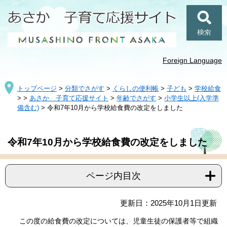
ペ
メ
ー
ニ
ジ
ュ
検
の
ー
索
先
を
頭
飛
Foreign Language
で
ば
す
し
トップページ
>
分類でさがす
>
くらしの便利帳
>
子ども
>
学校給食
。
て
>
>
あさか 子育て応援サイト
>
年齢でさがす
>
小学生以上(入学準
本
備含む)
>
令和7年10月から学校給食費の改定をしました
文
へ
本
令和7年10月から学校給食費の改定をしました
文
ページ内目次
更新日：2025年10月1日更新
この度の給食費の改定については、児童生徒の保護者等で組織