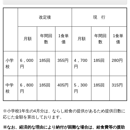
改定後
現 行
年間回
1食単
年間回
1食単
月額
月額
数
価
数
価
小学
6，000
185回
355円
4，700
185回
280円
校
円
円
中学
6，800
185回
405円
5，300
185回
315円
校
円
円
※小学校1年生の4月分は、ならし給食の提供があるため提供日数に
応じた金額を算出しております。
※なお、経済的な理由により納付が困難な場合は、給食費等の援助