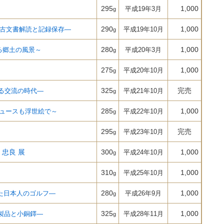
295
1,000
平成19年3月
g
290
1,000
古文書解読と記録保存―
平成19年10月
g
280
1,000
る郷土の風景～
平成20年3月
g
275
1,000
平成20年10月
g
325
完売
る交流の時代―
平成21年10月
g
285
1,000
ュースも浮世絵で～
平成22年10月
g
295
完売
平成23年10月
g
 忠良 展
300
1,000
平成24年10月
g
310
1,000
平成25年10月
g
280
1,000
た日本人のゴルフ―
平成26年9月
g
325
1,000
製品と小銅鐸―
平成28年11月
g