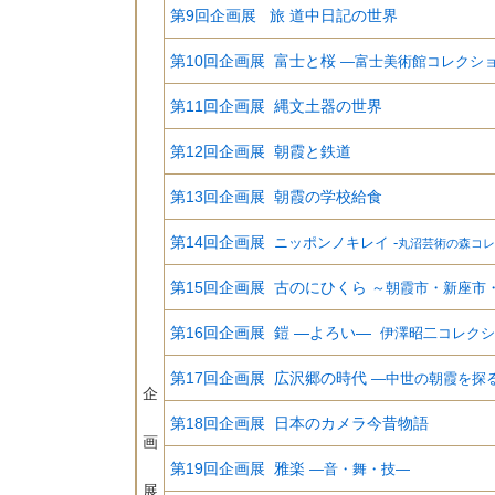
第9回企画展 旅 道中日記の世界
第10回企画展 富士と桜
―富士美術館コレクシ
第11回企画展 縄文土器の世界
第12回企画展 朝霞と鉄道
第13回企画展 朝霞の学校給食
第14回企画展
ニッポンノキレイ -
丸沼芸術の森コレ
第15回企画展 古のにひくら
～朝霞市・新座市
第16回企画展 鎧
―よろい―
伊澤昭二コレクシ
第17回企画展 広沢郷の時代
―中世の朝霞を探
企
第18回企画展 日本のカメラ今昔物語
画
第19回企画展 雅楽
―音・舞・技―
展