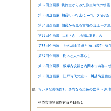
第32回企画展 装飾壺からみた弥生時代の朝霞
第33回企画展 朝霞町へ行楽に
―ゴルフ場があ
第34回企画展 朝霞から見る古墳の出現
―方形
第35回企画展 はまさき
―地域に遺るもの―
第36回企画展
台の城山遺跡と向山遺跡～弥
第37回企画展 樹木と人の暮らし
第38回企画展 根岸古墳群と内間木古墳群～
第39回企画展 江戸時代の旅へ 川越街道膝
他
ちいさな美術館15 多彩なる染色の世界 －原 
朝霞市博物館館有資料目録 1