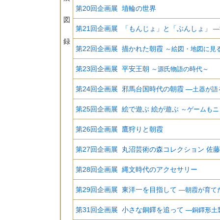
第20回企画展 埴輪の世界
図
第21回企画展 「もんじょ」と「ぶんしょ」
―
録
第22回企画展 描かれた朝霞
～絵図・地図に見
第23回企画展 平安王朝
～源氏物語の時代～
第24回企画展 邪馬台国時代の朝霞
―
土器が語
第25回企画展 絵で遊ぶ 絵が遊ぶ
～ゲームもニ
第26回企画展 鷹狩りと朝霞
第27回企画展 丸沼芸術の森コレクション 佐藤
第28回企画展 縄文時代のアクセサリー
第29回企画展 東洋一を目指して
―朝霞が育て
第31回企画展 小さな銅鐸を追って
―銅鐸形土