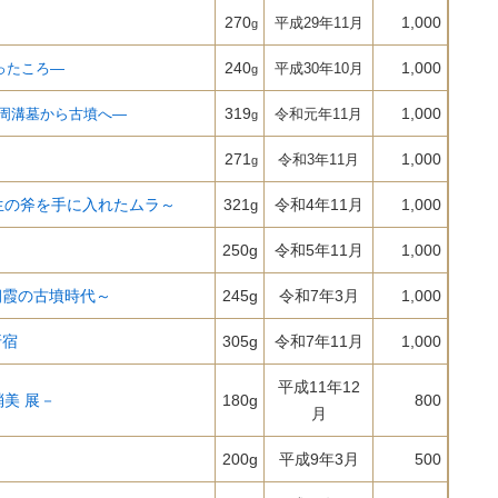
270
1,000
平成29年11月
g
240
1,000
ったころ―
平成30年10月
g
319
1,000
周溝墓から古墳へ―
令和元年11月
g
271
1,000
令和3年11月
g
生の斧を手に入れたムラ～
321
令和4年11月
1,000
g
250g
令和5年11月
1,000
朝霞の古墳時代～
245g
令和7年3月
1,000
折宿
305g
令和7年11月
1,000
平成11年12
梢美 展－
180g
800
月
200g
平成9年3月
500