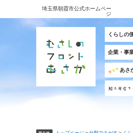
ペ
メ
埼玉県朝霞市公式ホームペー
ー
ニ
ジ
ジ
ュ
の
ー
先
を
くらしの
頭
飛
で
ば
企業・事
す
し
。
て
本
あさ
文
へ
トップページ
>
分類でさがす
>
くら