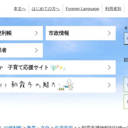
本文へ
はじめての方へ
Foreign Language
利用者別
キ
便利帳
市政情報
業者
記
か 子育て応援サイト
しの便利帳
>
教育・文化
>
生涯学習
>
>
朝霞市博物館刊行物一