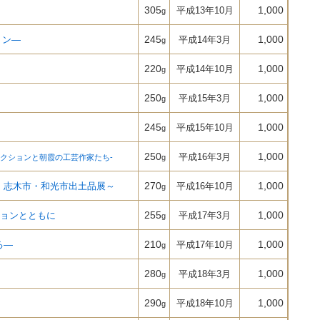
305
1,000
平成13年10月
g
245
1,000
ョン―
平成14年3月
g
220
1,000
平成14年10月
g
250
1,000
平成15年3月
g
245
1,000
平成15年10月
g
250
1,000
平成16年3月
クションと朝霞の工芸作家たち-
g
270
1,000
・志木市・和光市出土品展～
平成16年10月
g
255
1,000
ョンとともに
平成17年3月
g
210
1,000
る―
平成17年10月
g
280
1,000
平成18年3月
g
290
1,000
平成18年10月
g