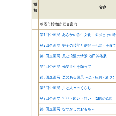
種
名称
類
朝霞市博物館 総合案内
第1回企画展 あさかの弥生文化
―鉄斧とその時
第2回企画展 獅子の芸能と信仰
―厄除・子育て
第3回企画展 風と浪漫の情景 池田幹雄展
第4回企画展 極楽往生を願って
第5回企画展 盃のある風景
～盃・徳利・酒づく
第6回企画展 川と人々のくらし
第7回企画展 祈り・願い・想い
―朝霞の絵馬―
第8回企画展 なつかしのおもちゃ