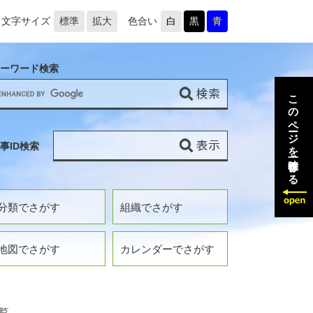
文字サイズ
標準
拡大
色合い
白
黒
青
ーワード検索
このページを一時保存する
事ID検索
分類でさがす
組織でさがす
地図でさがす
カレンダーでさがす
覧