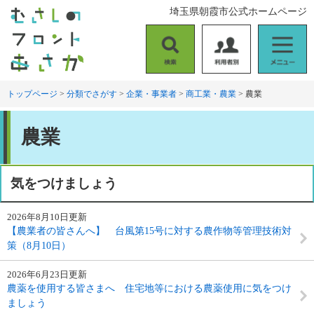
ペ
メ
埼玉県朝霞市公式ホームページ
ー
ニ
ジ
ュ
の
ー
検
利
メ
先
を
索
用
ニ
頭
飛
者
ュ
トップページ
>
分類でさがす
>
企業・事業者
>
商工業・農業
>
農業
で
ば
別
ー
す
し
本
。
て
農業
文
本
文
へ
気をつけましょう
2026年8月10日更新
【農業者の皆さんへ】 台風第15号に対する農作物等管理技術対
策（8月10日）
2026年6月23日更新
農薬を使用する皆さまへ 住宅地等における農薬使用に気をつけ
ましょう