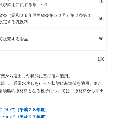
10
及び飲用に供する茶 ※1
省令（昭和２６年厚生省令第５２号）第２条第１
50
規定する乳飲料
て販売する食品
50
100
茶葉から浸出した状態に基準値を適用。
乾燥し、通常水戻しを行った状態に基準値を適用。また、
物油脂の原材料となる種子については、原材料から抽出
について（平成２８年度）
について（平成２７年度）