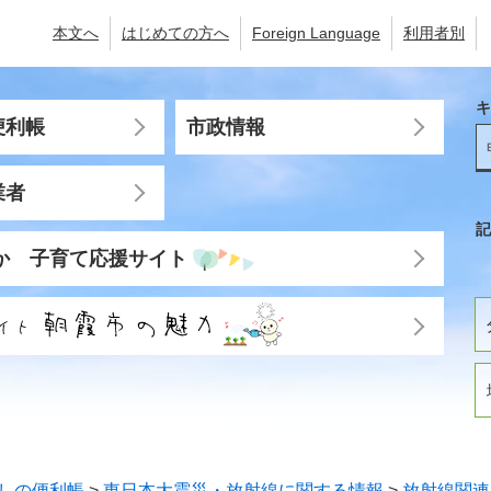
本文へ
はじめての方へ
Foreign Language
利用者別
キ
便利帳
市政情報
業者
記
か 子育て応援サイト
しの便利帳
>
東日本大震災・放射線に関する情報
>
放射線関連