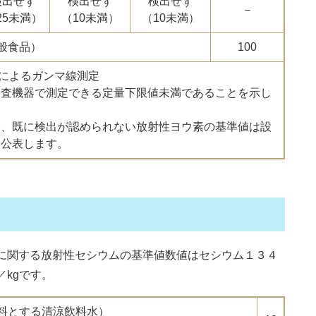
検出せず
検出せず
検出せず
－
25未満）
（10未満）
（10未満）
般食品）
100
器によるガンマ線測定
検査機器で測定できる定量下限値未満であることを示し
く、既に検出が認められない放射性ヨウ素の基準値は設
を公表します。
に関する放射性セシウムの基準値数値はセシウム１３４
kgです。
料とする清涼飲料水）