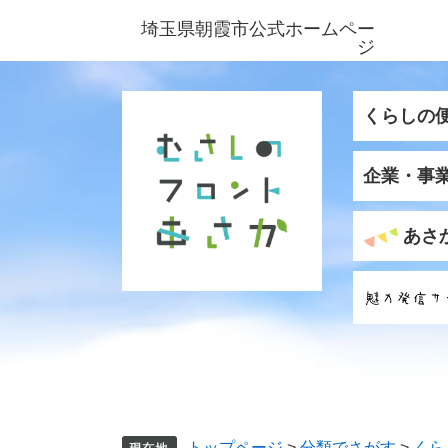
ペ
メ
埼玉県朝霞市公式ホームペー
ー
ニ
ジ
ジ
ュ
の
ー
先
を
くらしの
頭
飛
で
ば
企業・事
す
し
。
て
本
あさ
文
へ
トップページ
>
分類でさがす
>
くら