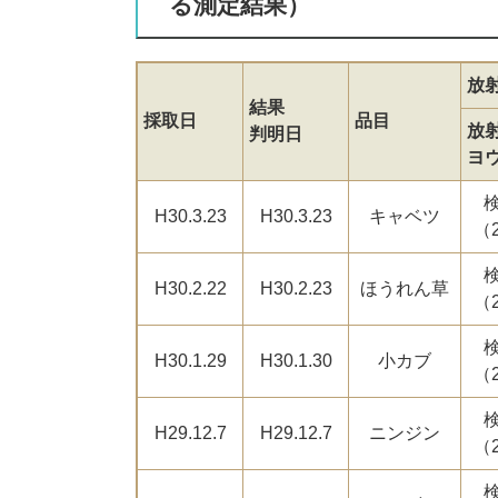
る測定結果）
放
結果
採取日
品目
放
判明日
ヨ
H30.3.23
H30.3.23
キャベツ
（
H30.2.22
H30.2.23
ほうれん草
（
H30.1.29
H30.1.30
小カブ
（
H29.12.7
H29.12.7
ニンジン
（