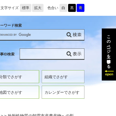
文字サイズ
標準
拡大
色合い
白
黒
青
ーワード検索
このページを一時保存する
事ID検索
分類でさがす
組織でさがす
地図でさがす
カレンダーでさがす
>
>
放射性物質の朝霞市産農産物への影