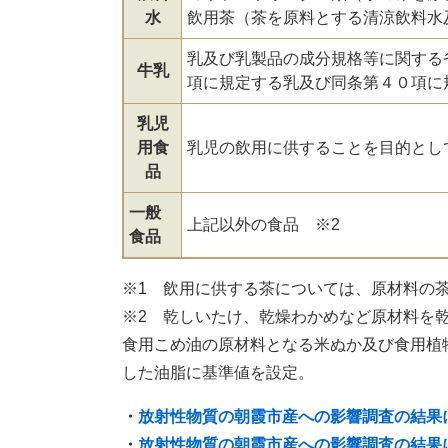
水
飲用茶（茶を原料とする清涼飲料水
乳及び乳製品の成分規格等に関する
牛乳
項に規定する乳及び同条第４０項に
乳児
用食
乳児の飲用に供することを目的とし
品
一般
上記以外の食品 ※2
食品
※1 飲用に供する茶については、原材料の
※2 乾しいたけ、乾燥わかめなど原材料を
食用こめ油の原材料となる米ぬか及び食用植
した油脂に基準値を設定。
・
放射性物質の朝霞市産への影響調査の結果
・
放射性物質の朝霞市産への影響調査の結果