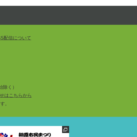
SS配信について
始除く）
せはこちらから
ます。