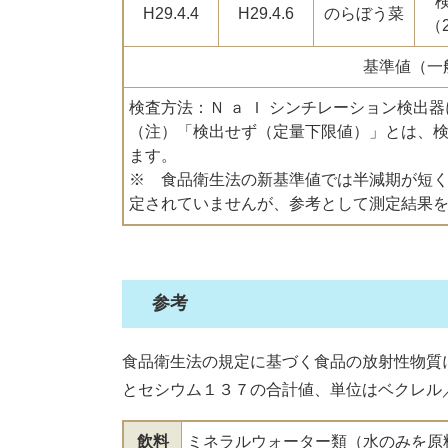
H29.4.4
H29.4.6
のらぼう菜
（
基準値（一
検査方法：Ｎ ａ Ｉ シンチレーション検出
（注）「検出せず（定量下限値）」とは、
ます。
※ 食品衛生法の新基準値では半減期が短
定されていませんが、参考として測定結果
参考
食品衛生法の規定に基づく食品の放射性物質
とセシウム１３７の合計値、単位はベクレル／
飲料
ミネラルウォーター類（水のみを原