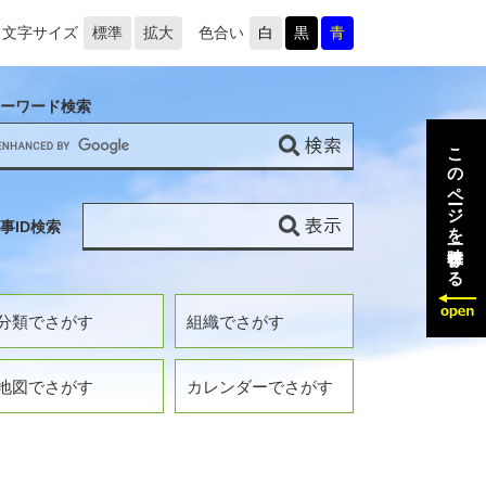
文字サイズ
標準
拡大
色合い
白
黒
青
ーワード検索
このページを一時保存する
事ID検索
分類でさがす
組織でさがす
地図でさがす
カレンダーでさがす