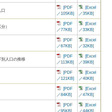
[PDF
[Excel
人口
／105KB]
／35KB]
[PDF
[Excel
区分）
／77KB]
／33KB]
[PDF
[Excel
／67KB]
／32KB]
[PDF
[Excel
字別人口の推移
／113KB]
／39KB]
[PDF
[Excel
／121KB]
／40KB]
[PDF
[Excel
／84KB]
／47KB]
[PDF
[Excel
／95KB]
／44KB]