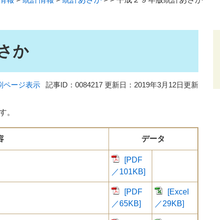
さか
刷ページ表示
記事ID：0084217
更新日：2019年3月12日更新
す。
容
データ
[PDF
／101KB]
[PDF
[Excel
／65KB]
／29KB]