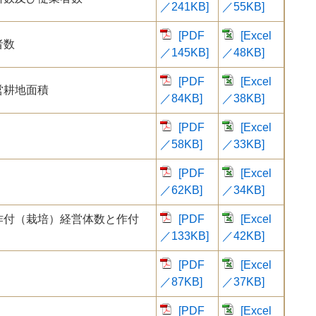
／241KB]
／55KB]
[PDF
[Excel
者数
／145KB]
／48KB]
[PDF
[Excel
営耕地面積
／84KB]
／38KB]
[PDF
[Excel
／58KB]
／33KB]
[PDF
[Excel
／62KB]
／34KB]
作付（栽培）経営体数と作付
[PDF
[Excel
／133KB]
／42KB]
[PDF
[Excel
／87KB]
／37KB]
[PDF
[Excel