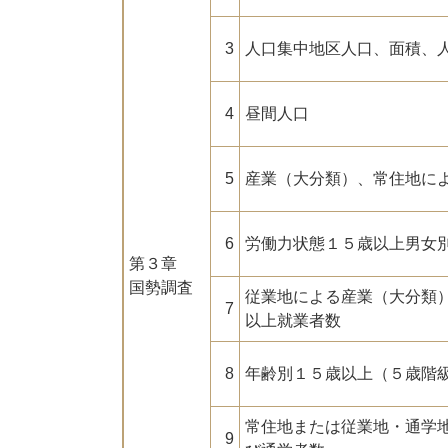
3
人口集中地区人口、面積、
4
昼間人口
5
産業（大分類）、常住地に
6
労働力状態１５歳以上男女
第３章
国勢調査
従業地による産業（大分類
7
以上就業者数
8
年齢別１５歳以上（５歳階
常住地または従業地・通学
9