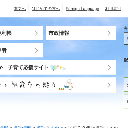
本文へ
はじめての方へ
Foreign Language
利用者別
キ
便利帳
市政情報
業者
記
か 子育て応援サイト
情報
>
統計情報
>
統計あさか
>
>
平成２９年版統計あさか