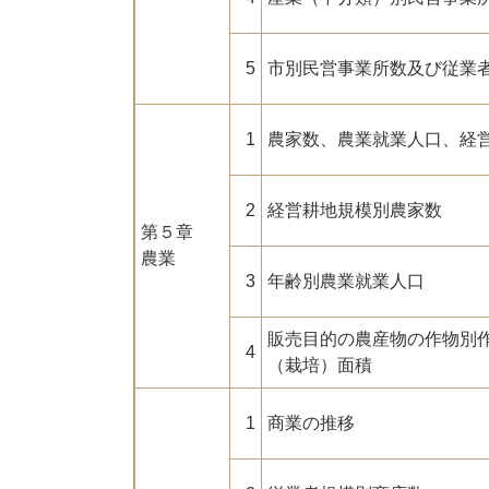
5
市別民営事業所数及び従業
1
農家数、農業就業人口、経
2
経営耕地規模別農家数
第５章
農業
3
年齢別農業就業人口
販売目的の農産物の作物別
4
（栽培）面積
1
商業の推移