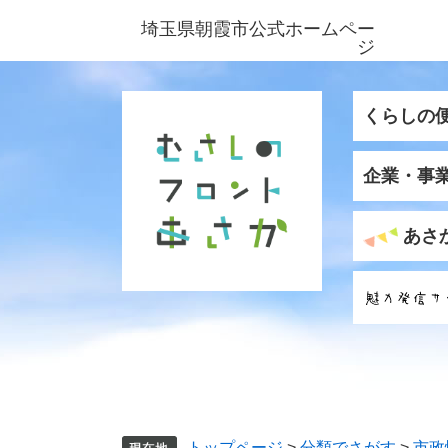
ペ
メ
埼玉県朝霞市公式ホームペー
ー
ニ
ジ
ジ
ュ
の
ー
先
を
くらしの
頭
飛
で
ば
企業・事
す
し
。
て
本
あさ
文
へ
トップページ
>
分類でさがす
>
市政