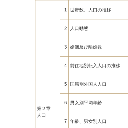
1
世帯数、人口の推移
2
人口動態
3
婚姻及び離婚数
4
前住地別転入人口の推移
5
国籍別外国人人口
6
男女別平均年齢
第２章
人口
7
年齢、男女別人口