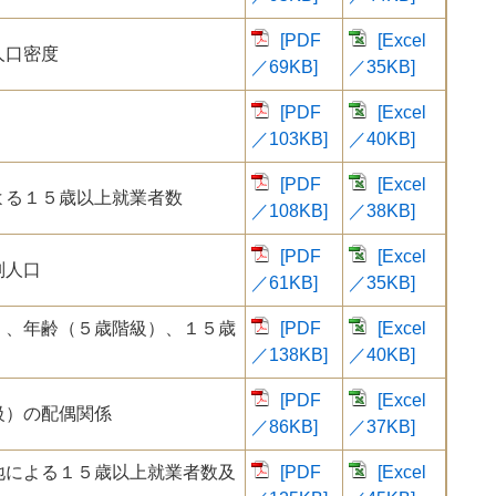
[PDF
[Excel
人口密度
／69KB]
／35KB]
[PDF
[Excel
／103KB]
／40KB]
[PDF
[Excel
よる１５歳以上就業者数
／108KB]
／38KB]
[PDF
[Excel
別人口
／61KB]
／35KB]
）、年齢（５歳階級）、１５歳
[PDF
[Excel
／138KB]
／40KB]
[PDF
[Excel
級）の配偶関係
／86KB]
／37KB]
地による１５歳以上就業者数及
[PDF
[Excel