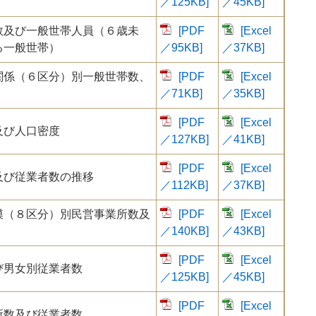
／125KB]
／45KB]
数及び一般世帯人員（６歳未
[PDF
[Excel
る一般世帯）
／95KB]
／37KB]
関係（６区分）別一般世帯数、
[PDF
[Excel
／71KB]
／35KB]
[PDF
[Excel
及び人口密度
／127KB]
／41KB]
[PDF
[Excel
及び従業者数の推移
／112KB]
／37KB]
模（８区分）別民営事業所数及
[PDF
[Excel
／140KB]
／43KB]
[PDF
[Excel
び男女別従業者数
／125KB]
／45KB]
[PDF
[Excel
所数及び従業者数