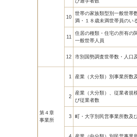
び通学者数
世帯の家族類型別一般世帯
10
満・１８歳未満世帯員のい
住居の種類・住宅の所有の
11
一般世帯人員
12
市別国勢調査世帯数・人口
1
産業（大分類）別事業所数
産業（大分類）、従業者規
2
び従業者数
第４章
3
町・大字別民営事業所数及
事業所
4
産業（中分類）別民営事業