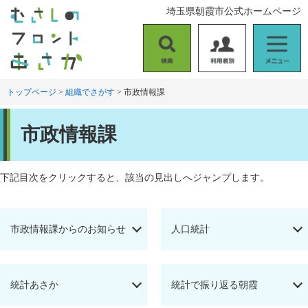
ペ
メ
埼玉県朝霞市公式ホームページ
ー
ニ
ジ
ュ
の
ー
検
利
メ
先
を
索
用
ニ
頭
飛
者
ュ
トップページ
>
組織でさがす
>
市政情報課
で
ば
別
ー
す
し
本
。
て
市政情報課
文
本
文
へ
下記目次をクリックすると、該当の見出しへジャンプします。
市政情報課からのお知らせ
人口統計
統計あさか
統計で振り返る朝霞