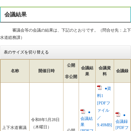
会議結果
審議会等の会議の結果は、下記のとおりです。（問合せ先：上下
水道総務課）
表のサイズを切り替える
公開
会議結
会議資
名称
開催日時
会議録
果
料
非公開
●資
料1
[PDFフ
ァイル
●
●
／
会議結
令和8年5月28日
会議録
果
9.49MB]
（木曜日）
上下水道審議
[PDFフ
公開
[PDFフ