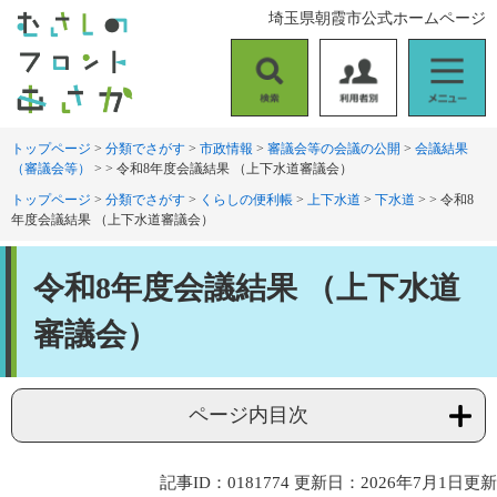
ペ
メ
埼玉県朝霞市公式ホームページ
ー
ニ
ジ
ュ
の
ー
検
利
メ
先
を
索
用
ニ
頭
飛
者
ュ
トップページ
>
分類でさがす
>
市政情報
>
審議会等の会議の公開
>
会議結果
で
ば
（審議会等）
>
>
令和8年度会議結果 （上下水道審議会）
別
ー
す
し
。
て
トップページ
>
分類でさがす
>
くらしの便利帳
>
上下水道
>
下水道
>
>
令和8
年度会議結果 （上下水道審議会）
本
文
本
へ
令和8年度会議結果 （上下水道
文
審議会）
ページ内目次
記事ID：0181774
更新日：2026年7月1日更新