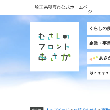
ペ
メ
埼玉県朝霞市公式ホームペー
ー
ニ
ジ
ジ
ュ
の
ー
先
を
くらしの
頭
飛
で
ば
企業・事
す
し
。
て
本
あさ
文
へ
トップページ
>
分類でさがす
>
市政