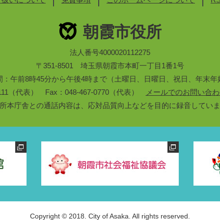
朝霞市役所
法人番号4000020112275
〒351-8501 埼玉県朝霞市本町一丁目1番1号
間：午前8時45分から午後4時まで（土曜日、日曜日、祝日、年末年
3-1111（代表） Fax：048-467-0770（代表）
メールでのお問い合わ
所本庁舎との通話内容は、応対品質向上などを目的に録音してい
Copyright © 2018. City of Asaka. All rights reserved.