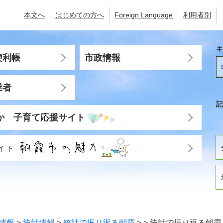
本文へ
はじめての方へ
Foreign Language
利用者別
キ
便利帳
市政情報
業者
記
か 子育て応援サイト
情報
>
統計情報
>
統計で振り返る朝霞
>
>
統計で振り返る朝霞