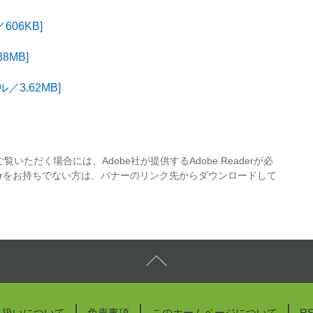
06KB]
8MB]
／3.62MB]
覧いただく場合には、Adobe社が提供するAdobe Readerが必
eaderをお持ちでない方は、バナーのリンク先からダウンロードして
り扱いについて
免責事項
このホームページについて
R