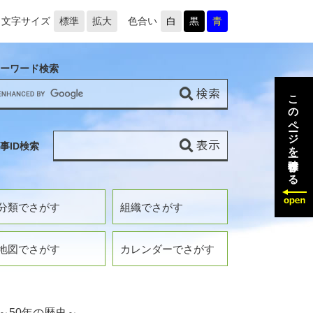
文字サイズ
標準
拡大
色合い
白
黒
青
ーワード検索
このページを一時保存する
事ID検索
分類でさがす
組織でさがす
地図でさがす
カレンダーでさがす
～50年の歴史～