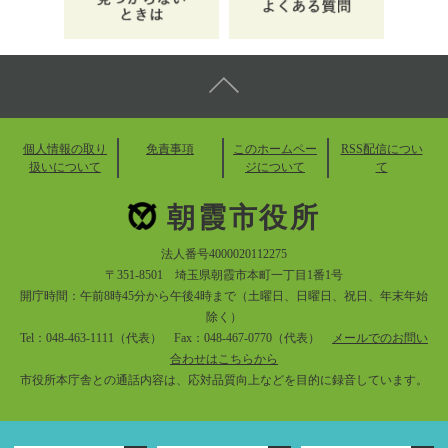
個人情報の取り
免責事項
このホームペー
RSS配信につい
扱いについて
ジについて
て
朝霞市役所
法人番号4000020112275
〒351-8501 埼玉県朝霞市本町一丁目1番1号
開庁時間：午前8時45分から午後4時まで（土曜日、日曜日、祝日、年末年始
除く）
Tel：048-463-1111（代表） Fax：048-467-0770（代表）
メールでのお問い
合わせはこちらから
市役所本庁舎との通話内容は、応対品質向上などを目的に録音しています。