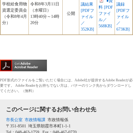
●資
学校給食用物
令和8年3月11日
議結果
議録
料 [PDF
資選定委員会
（水曜日）
[PDFフ
[PDFフ
公開
ファイ
（令和8年4月
13時40分～14時
ァイル
ァイル
ル／
分）
20分
／
／
568KB]
352KB]
673KB]
PDF形式のファイルをご覧いただく場合には、Adobe社が提供するAdobe Readerが必
要です。
Adobe Readerをお持ちでない方は、バナーのリンク先からダウンロードし
てください。（無料）
このページに関するお問い合わせ先
市長公室
市政情報課
市政情報係
〒351-8501
埼玉県朝霞市本町1-1-1
Tel：048-463-1759
Fax：048-467-0770