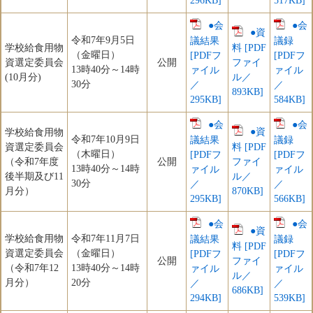
296KB]
517KB]
●会
●会
●資
令和7年9月5日
議結果
議録
学校給食用物
料 [PDF
（金曜日）
[PDFフ
[PDFフ
資選定委員会
公開
ファイ
13時40分～14時
ァイル
ァイル
(10月分)
ル／
30分
／
／
893KB]
295KB]
584KB]
●会
●会
●資
学校給食用物
令和7年10月9日
議結果
議録
資選定委員会
料 [PDF
（木曜日）
[PDFフ
[PDFフ
（令和7年度
公開
ファイ
13時40分～14時
ァイル
ァイル
後半期及び11
ル／
30分
／
／
月分）
870KB]
295KB]
566KB]
●会
●会
●資
学校給食用物
令和7年11月7日
議結果
議録
料 [PDF
資選定委員会
（金曜日）
[PDFフ
[PDFフ
公開
ファイ
（令和7年12
13時40分～14時
ァイル
ァイル
ル／
月分）
20分
／
／
686KB]
294KB]
539KB]