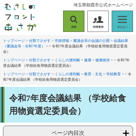
ペ
メ
埼玉県朝霞市公式ホームページ
ー
ニ
ジ
ュ
の
ー
検
利
メ
先
を
索
用
ニ
頭
飛
者
ュ
トップページ
>
分類でさがす
>
市政情報
>
審議会等の会議の公開
>
会議結果
で
ば
（審議会等・令和7年度）
>
>
令和7年度会議結果 （学校給食用物資選定委員
別
ー
す
し
会）
。
て
トップページ
>
分類でさがす
>
くらしの便利帳
>
健康
>
健康維持
>
>
令和7年
本
度会議結果 （学校給食用物資選定委員会）
文
へ
トップページ
>
分類でさがす
>
くらしの便利帳
>
教育・文化
>
学校教育
>
>
令
和7年度会議結果 （学校給食用物資選定委員会）
本
令和7年度会議結果 （学校給食
文
用物資選定委員会）
ページ内目次