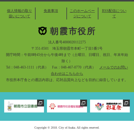
個人情報の取り
免責事項
このホームペー
RSS配信につい
扱いについて
ジについて
て
朝霞市役所
法人番号4000020112275
〒351-8501 埼玉県朝霞市本町一丁目1番1号
開庁時間：午前8時45分から午後4時まで（土曜日、日曜日、祝日、年末年始
除く）
Tel：048-463-1111（代表） Fax：048-467-0770（代表）
メールでのお問い
合わせはこちらから
市役所本庁舎との通話内容は、応対品質向上などを目的に録音しています。
Copyright © 2018. City of Asaka. All rights reserved.