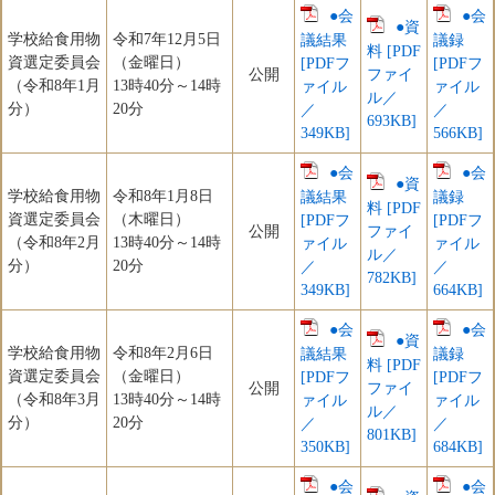
●会
●会
●資
学校給食用物
令和7年12月5日
議結果
議録
料 [PDF
資選定委員会
（金曜日）
[PDFフ
[PDFフ
公開
ファイ
（令和8年1月
13時40分～14時
ァイル
ァイル
ル／
分）
20分
／
／
693KB]
349KB]
566KB]
●会
●会
●資
学校給食用物
令和8年1月8日
議結果
議録
料 [PDF
資選定委員会
（木曜日）
[PDFフ
[PDFフ
公開
ファイ
（令和8年2月
13時40分～14時
ァイル
ァイル
ル／
分）
20分
／
／
782KB]
349KB]
664KB]
●会
●会
●資
学校給食用物
令和8年2月6日
議結果
議録
料 [PDF
資選定委員会
（金曜日）
[PDFフ
[PDFフ
公開
ファイ
（令和8年3月
13時40分～14時
ァイル
ァイル
ル／
分）
20分
／
／
801KB]
350KB]
684KB]
●会
●会