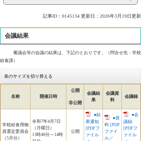
記事ID：0145134
更新日：2026年3月19日更新
会議結果
審議会等の会議の結果は、下記のとおりです。（問合せ先：学校
給食課）
表のサイズを切り替える
公開
会議結
会議資
名称
開催日時
会議録
果
料
非公開
●結
●会
●資
令和7年4月7日
果通知
議録
学校給食用物
料 [PDF
（月曜日）
[PDFフ
[PDFフ
資選定委員会
公開
ファイ
13時40分～14時
ァイル
ァイル
（5月分）
ル／