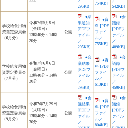
35分
／
／
754KB]
295KB]
542KB]
●結
●会
●資
令和7年5月9日
果通知
議録
学校給食用物
料 [PDF
（金曜日）
[PDFフ
[PDFフ
資選定委員会
公開
ファイ
13時40分～14時
ァイル
ァイル
（6月分）
ル／
20分
／
／
755KB]
295KB]
489KB]
●会
●会
●資
令和7年6月6日
議結果
議録
学校給食用物
料 [PDF
（金曜日）
[PDFフ
[PDFフ
資選定委員会
公開
ファイ
13時40分～14時
ァイル
ァイル
（7月分）
ル／
30分
／
／
613KB]
295KB]
459KB]
●会
●会
●資
令和7年7月29日
議結果
議録
学校給食用物
料 [PDF
（火曜日）
[PDFフ
[PDFフ
資選定委員会
公開
ファイ
13時40分～14時
ァイル
ァイル
（9月分）
ル／
30分
／
／
804KB]