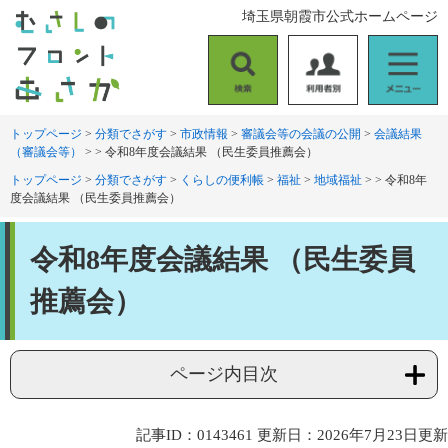
ペ
メ
埼玉県朝霞市公式ホームページ
ー
ニ
ジ
ュ
の
ー
検
利
メ
先
を
索
用
ニ
頭
飛
者
ュ
トップページ
>
分類でさがす
>
市政情報
>
審議会等の会議の公開
>
会議結果
で
ば
（審議会等）
>
>
令和8年度会議結果 （民生委員推薦会）
別
ー
す
し
。
て
トップページ
>
分類でさがす
>
くらしの便利帳
>
福祉
>
地域福祉
>
>
令和8年
度会議結果 （民生委員推薦会）
本
文
本
へ
令和8年度会議結果 （民生委員
文
推薦会）
ページ内目次
記事ID：0143461
更新日：2026年7月23日更新