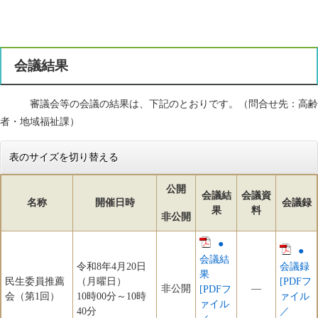
会議結果
審議会等の会議の結果は、下記のとおりです。（問合せ先：高齢
者・地域福祉課）
表のサイズを切り替える
公開
会議結
会議資
名称
開催日時
会議録
果
料
非公開
●
●
会議結
令和8年4月20日
会議録
果
民生委員推薦
（月曜日）
[PDFフ
非公開
―
[PDFフ
会（第1回）
10時00分～10時
ァイル
ァイル
40分
／