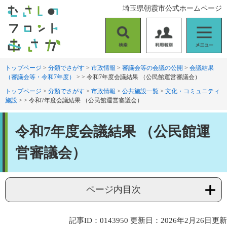
ペ
メ
埼玉県朝霞市公式ホームページ
ー
ニ
ジ
ュ
の
ー
検
利
メ
先
を
索
用
ニ
頭
飛
者
ュ
トップページ
>
分類でさがす
>
市政情報
>
審議会等の会議の公開
>
会議結果
で
ば
（審議会等・令和7年度）
>
>
令和7年度会議結果 （公民館運営審議会）
別
ー
す
し
。
て
トップページ
>
分類でさがす
>
市政情報
>
公共施設一覧
>
文化・コミュニティ
施設
>
>
令和7年度会議結果 （公民館運営審議会）
本
文
本
へ
令和7年度会議結果 （公民館運
文
営審議会）
ページ内目次
記事ID：0143950
更新日：2026年2月26日更新