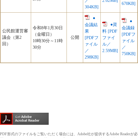
／
2.02MB]
670KB]
304KB]
●
●
●資
会議結
令和8年1月30日
会議録
公民館運営審
果
料 [PDF
（金曜日）
[PDFフ
議会（第2
公開
[PDFフ
ファイ
10時30分～11時
ァイル
回）
ァイル
ル／
30分
／
／
2.59MB]
750KB]
298KB]
PDF形式のファイルをご覧いただく場合には、Adobe社が提供するAdobe Readerが必