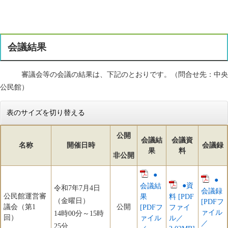
会議結果
審議会等の会議の結果は、下記のとおりです。（問合せ先：中央
公民館）
表のサイズを切り替える
公開
会議結
会議資
名称
開催日時
会議録
果
料
非公開
●
●
●資
会議結
令和7年7月4日
会議録
公民館運営審
果
料 [PDF
（金曜日）
[PDFフ
議会（第1
公開
[PDFフ
ファイ
ァイル
14時00分～15時
回）
ァイル
ル／
／
25分