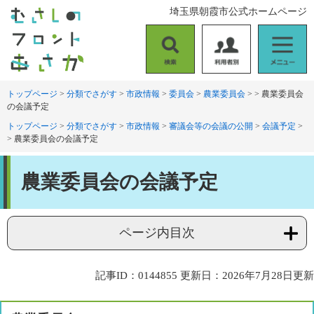
ペ
メ
埼玉県朝霞市公式ホームページ
ー
ニ
ジ
ュ
の
ー
検
利
メ
先
を
索
用
ニ
頭
飛
者
ュ
トップページ
>
分類でさがす
>
市政情報
>
委員会
>
農業委員会
>
>
農業委員会
で
ば
の会議予定
別
ー
す
し
。
て
トップページ
>
分類でさがす
>
市政情報
>
審議会等の会議の公開
>
会議予定
>
>
農業委員会の会議予定
本
文
本
へ
農業委員会の会議予定
文
ページ内目次
記事ID：0144855
更新日：2026年7月28日更新