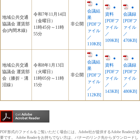
●
●
●
会議結
令和7年11月14日
資料
会議録
地域公共交通
果
（金曜日）
[PDFフ
[PDFフ
協議会 運賃部
非公開
[PDFフ
11時45分～11時
ァイル
ァイル
会(内間木線)
ァイル
55分
／
／
／
109KB]
470KB]
110KB]
●
●
●
会議結
地域公共交通
令和8年1月13日
資料
会議録
果
協議会 運賃部
（火曜日）
[PDFフ
[PDFフ
非公開
[PDFフ
会（膝折・溝
11時05分～11時
ァイル
ァイル
ァイル
沼線）
15分
／
／
／
143KB]
480KB]
112KB]
PDF形式のファイルをご覧いただく場合には、Adobe社が提供するAdobe Readerが必
要です。
Adobe Readerをお持ちでない方は、バナーのリンク先からダウンロードし