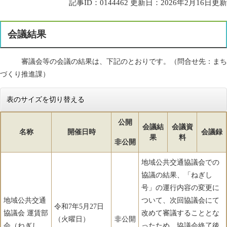
記事ID：0144462
更新日：2026年2月16日更新
会議結果
審議会等の会議の結果は、下記のとおりです。（問合せ先：まち
づくり推進課）
表のサイズを切り替える
公開
会議結
会議資
名称
開催日時
会議録
果
料
非公開
地域公共交通協議会での
協議の結果、「ねぎし
号」の運行内容の変更に
地域公共交通
ついて、次回協議会にて
令和7年5月27日
協議会 運賃部
改めて審議することとな
（火曜日）
非公開
会（ねぎし
ったため、協議会終了後