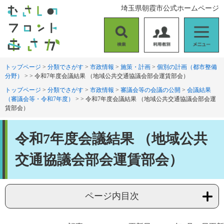
ペ
メ
埼玉県朝霞市公式ホームページ
ー
ニ
ジ
ュ
の
ー
検
利
メ
先
を
索
用
ニ
頭
飛
者
ュ
トップページ
>
分類でさがす
>
市政情報
>
施策・計画
>
個別の計画（都市整備
で
ば
分野）
>
>
令和7年度会議結果 （地域公共交通協議会部会運賃部会）
別
ー
す
し
。
て
トップページ
>
分類でさがす
>
市政情報
>
審議会等の会議の公開
>
会議結果
（審議会等・令和7年度）
>
>
令和7年度会議結果 （地域公共交通協議会部会運
本
賃部会）
文
へ
本
令和7年度会議結果 （地域公共
文
交通協議会部会運賃部会）
ページ内目次