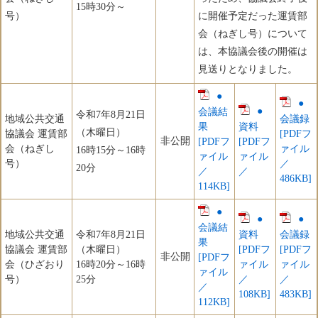
15時30分～
号）
に開催予定だった運賃部
会（ねぎし号）について
は、本協議会後の開催は
見送りとなりました。
●
●
●
会議結
令和7年8月21日
地域公共交通
会議録
果
資料
（木曜日）
協議会 運賃部
[PDFフ
非公開
[PDFフ
[PDFフ
会（ねぎし
ァイル
16時15分～16時
ァイル
ァイル
号）
／
20分
／
／
486KB]
114KB]
●
●
●
会議結
地域公共交通
令和7年8月21日
資料
会議録
果
協議会 運賃部
（木曜日）
[PDFフ
[PDFフ
非公開
[PDFフ
会（ひざおり
​16時20分～​16時
ァイル
ァイル
ァイル
号）
25分
／
／
／
108KB]
483KB]
112KB]