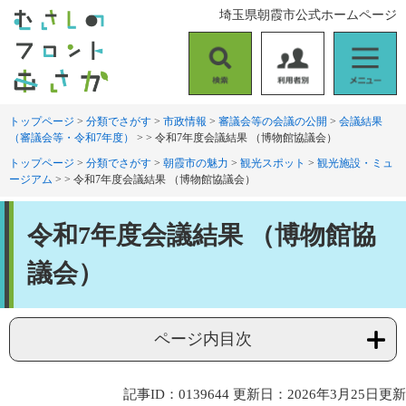
ペ
メ
埼玉県朝霞市公式ホームページ
ー
ニ
ジ
ュ
の
ー
検
利
メ
先
を
索
用
ニ
頭
飛
者
ュ
トップページ
>
分類でさがす
>
市政情報
>
審議会等の会議の公開
>
会議結果
で
ば
（審議会等・令和7年度）
>
>
令和7年度会議結果 （博物館協議会）
別
ー
す
し
。
て
トップページ
>
分類でさがす
>
朝霞市の魅力
>
観光スポット
>
観光施設・ミュ
ージアム
>
>
令和7年度会議結果 （博物館協議会）
本
文
本
へ
令和7年度会議結果 （博物館協
文
議会）
ページ内目次
記事ID：0139644
更新日：2026年3月25日更新