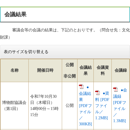
会議結果
審議会等の会議の結果は、下記のとおりです。（問合せ先：文化
財課）
表のサイズを切り替える
公開
会議結
会議資
名称
開催日時
会議録
果
料
非公開
●
●会
●資
会議結
令和7年10月30
議録
果
料 [PDF
博物館協議会
日（木曜日）
[PDFフ
公開
[PDFフ
ファイ
（第1回）
14時00分～15時
ァイル
ァイル
ル／
15分
／
／
1.2MB]
1.3MB]
300KB]