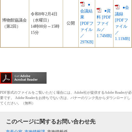
●
●会
●資
会議結
令和8年2月4日
議録
果
料 [PDF
博物館協議会
（水曜日）
[PDFフ
公開
[PDFフ
ファイ
（第2回）
14時00分～15時
ァイル
ァイル
ル／
15分
／
／
1.74MB]
1.11MB]
297KB]
PDF形式のファイルをご覧いただく場合には、Adobe社が提供するAdobe Readerが必
要です。
Adobe Readerをお持ちでない方は、バナーのリンク先からダウンロードし
てください。（無料）
このページに関するお問い合わせ先
市長公室
市政情報課
市政情報係