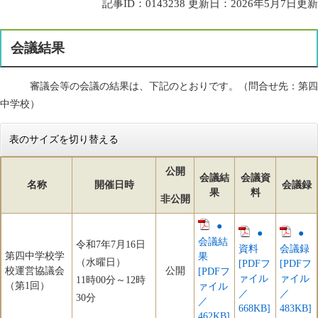
記事ID：0143238
更新日：2026年5月7日更新
会議結果
審議会等の会議の結果は、下記のとおりです。（問合せ先：第四
中学校）
表のサイズを切り替える
公開
会議結
会議資
名称
開催日時
会議録
果
料
非公開
●
●
​●
会議結
令和7年7月16日
資料
会議録
第四中学校学
果
（水曜日）
[PDFフ
[PDFフ
校運営協議会
公開
[PDFフ
ァイル
ァイル
11時00分～12時
（第1回）
ァイル
／
／
30分
／
668KB]
483KB]
462KB]