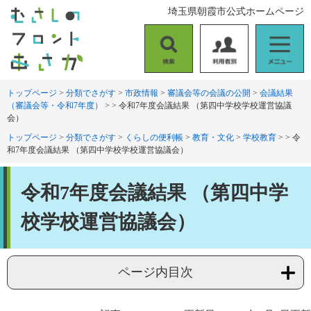
ペ
メ
埼玉県朝霞市公式ホームページ
ー
ニ
ジ
ュ
の
ー
検
利
メ
先
を
索
用
ニ
頭
飛
者
ュ
トップページ
>
分類でさがす
>
市政情報
>
審議会等の会議の公開
>
会議結果
で
ば
（審議会等・令和7年度）
>
>
令和7年度会議結果 （第四中学校学校運営協議
別
ー
す
し
会）
。
て
トップページ
>
分類でさがす
>
くらしの便利帳
>
教育・文化
>
学校教育
>
>
令
本
和7年度会議結果 （第四中学校学校運営協議会）
文
へ
本
令和7年度会議結果 （第四中学
文
校学校運営協議会）
ページ内目次