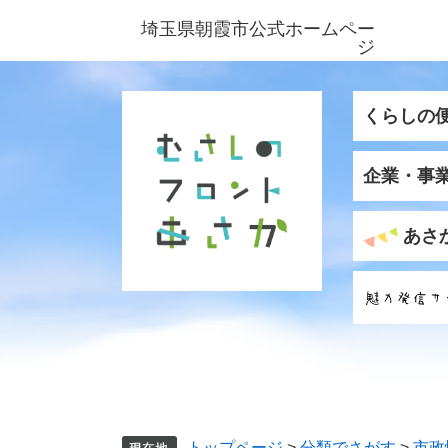
ペ
メ
埼玉県朝霞市公式ホームペー
ー
ニ
ジ
ジ
ュ
の
ー
先
を
くらしの
頭
飛
で
ば
企業・事
す
し
。
て
本
あさ
文
へ
トップページ
>
分類でさがす
>
市政