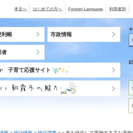
本文へ
はじめての方へ
Foreign Language
利用者別
キ
便利帳
市政情報
業者
記
か 子育て応援サイト
情報
>
統計情報
>
統計調査
>
>
市を経由して実施する主な基幹