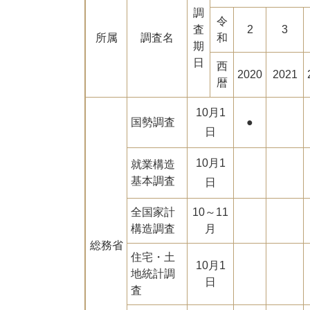
調
令
査
2
3
所属
調査名
和
期
日
西
2020
2021
暦
10月1
国勢調査
●
日
10月1
就業構造
基本調査
日
全国家計
10～11
構造調査
月
総務省
住宅・土
10月1
地統計調
日
査