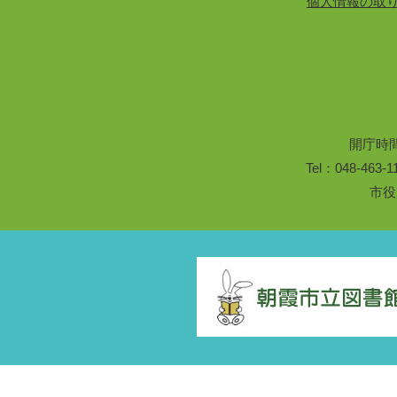
個人情報の取
開庁時
Tel：048-46
市役