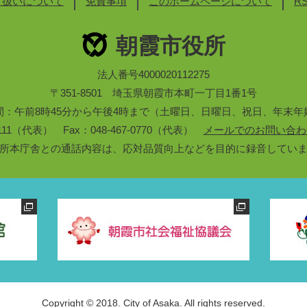
り扱いについて
免責事項
このホームページについて
R
朝霞市役所
法人番号4000020112275
〒351-8501 埼玉県朝霞市本町一丁目1番1号
間：午前8時45分から午後4時まで（土曜日、日曜日、祝日、年末年
3-1111（代表） Fax：048-467-0770（代表）
メールでのお問い合わ
所本庁舎との通話内容は、応対品質向上などを目的に録音してい
Copyright © 2018. City of Asaka. All rights reserved.