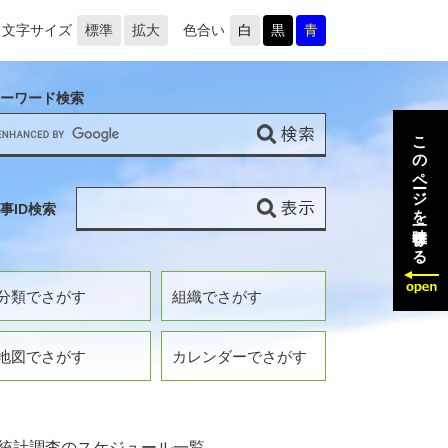
文字サイズ
標準
拡大
色合い
白
黒
青
ーワード検索
このページを一時保存する
事ID検索
分類でさがす
組織でさがす
地図でさがす
カレンダーでさがす
統計調査のスケジュール一覧