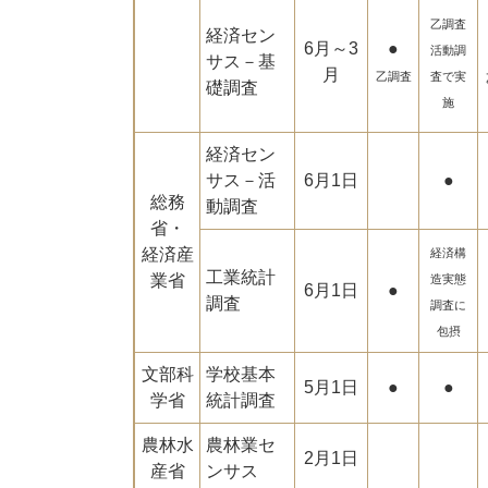
乙調査
経済セン
6月～3
●
活動調
サス－基
月
乙調査
査で実
礎調査
施
経済セン
サス－活
6月1日
●
総務
動調査
省・
経済産
経済構
工業統計
業省
造実態
6月1日
●
調査
調査に
包摂
文部科
学校基本
5月1日
●
●
学省
統計調査
農林水
農林業セ
2月1日
産省
ンサス