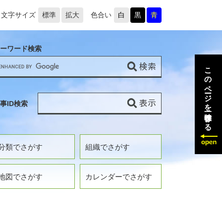
文字サイズ
標準
拡大
色合い
白
黒
青
ーワード検索
このページを一時保存する
事ID検索
分類でさがす
組織でさがす
地図でさがす
カレンダーでさがす