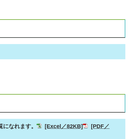
覧になれます。
[Excel／82KB]
[PDF／