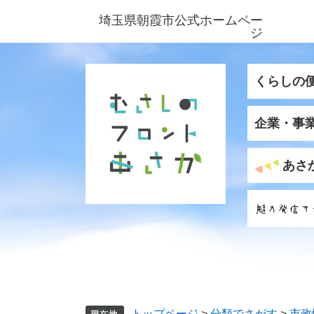
ペ
メ
埼玉県朝霞市公式ホームペー
ー
ニ
ジ
ジ
ュ
の
ー
先
を
くらしの
頭
飛
で
ば
企業・事
す
し
。
て
本
あさ
文
へ
トップページ
>
分類でさがす
>
市政