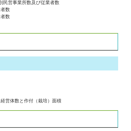
別民営事業所数及び従業者数
業者数
業者数
）経営体数と作付（栽培）面積