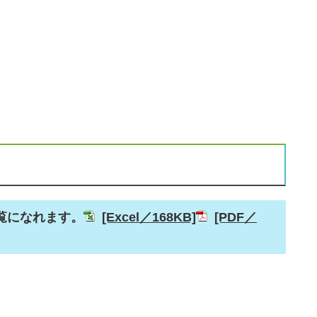
覧になれます。
[Excel／168KB]
[PDF／