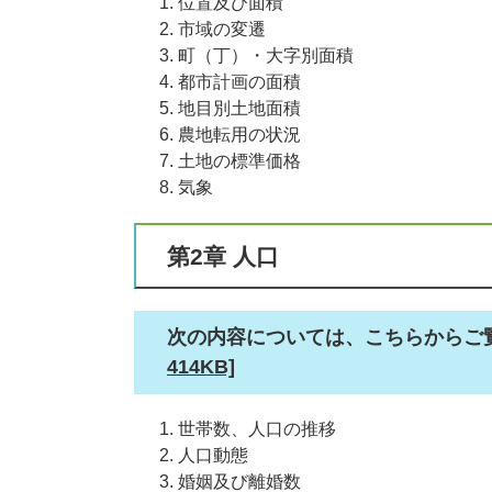
位置及び面積
​市域の変遷​
町（丁）・大字別面積
都市計画の面積
地目別土地面積
農地転用の状況
土地の標準価格
気象
第2章 人口
次の内容については、こちらからご
414KB]
世帯数、人口の推移
人口動態
婚姻及び離婚数