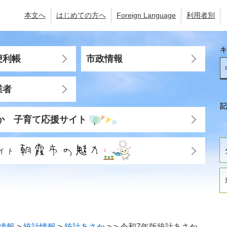
本文へ
はじめての方へ
Foreign Language
利用者別
キ
便利帳
市政情報
業者
記
か 子育て応援サイト
情報
>
統計情報
>
統計あさか
>
>
令和7年版統計あさか