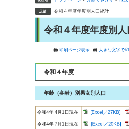
令和４年度年度別人口統計
本
令和４年度年度別人
文
印刷ページ表示
大きな文字で印
令和４年度
年齢（各齢）別男女別人口
令和4年 4月1日現在
[Excel／27KB]
令和4年 7月1日現在
[Excel／20KB]