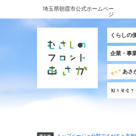
ペ
メ
埼玉県朝霞市公式ホームペー
ー
ニ
ジ
ジ
ュ
の
ー
先
を
くらしの
頭
飛
で
ば
企業・事
す
し
。
て
本
あさ
文
へ
トップページ
>
分類でさがす
>
市政