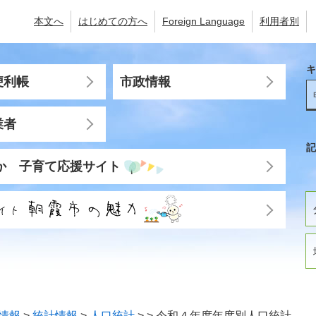
本文へ
はじめての方へ
Foreign Language
利用者別
キ
便利帳
市政情報
業者
記
か 子育て応援サイト
情報
>
統計情報
>
人口統計
>
>
令和４年度年度別人口統計