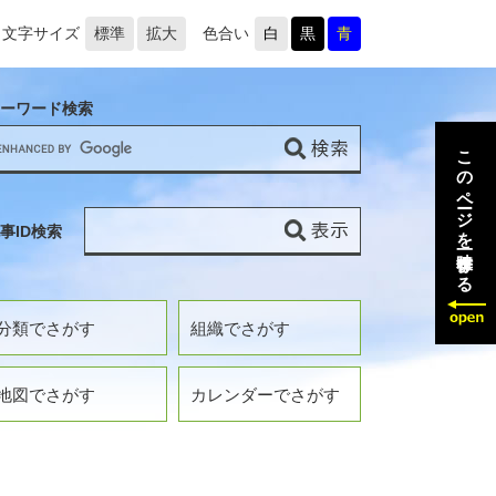
文字サイズ
標準
拡大
色合い
白
黒
青
ーワード検索
このページを一時保存する
事ID検索
分類でさがす
組織でさがす
地図でさがす
カレンダーでさがす