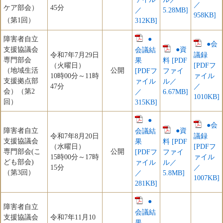
／
ケア部会）
45分
／
5.28MB]
958KB]
（第1回）
312KB]
障害者自立
●
●会
支援協議会
●資
会議結
令和7年7月29日
議録
専門部会
果
料 [PDF
（火曜日）
[PDFフ
（地域生活
公開
[PDFフ
ファイ
10時00分～11時
ァイル
支援拠点部
ァイル
ル／
47分
／
会）（第2
／
6.67MB]
1010KB]
回）
315KB]
●
●会
障害者自立
●資
会議結
令和7年8月20日
議録
支援協議会
果
料 [PDF
（水曜日）
[PDFフ
専門部会(こ
公開
[PDFフ
ファイ
15時00分～17時
ァイル
ども部会)
ァイル
ル／
15分
／
（第3回）
／
5.8MB]
1007KB]
281KB]
●
障害者自立
会議結
支援協議会
令和7年11月10
果