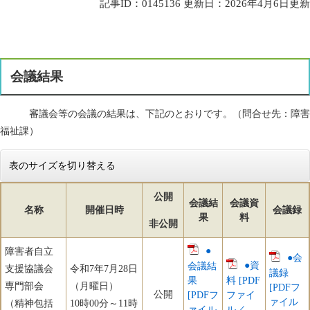
記事ID：0145136
更新日：2026年4月6日更新
会議結果
審議会等の会議の結果は、下記のとおりです。（問合せ先：障害
福祉課）
表のサイズを切り替える
公開
会議結
会議資
名称
開催日時
会議録
果
料
非公開
●
障害者自立
●会
●資
会議結
支援協議会
令和7年7月28日
議録
果
料 [PDF
専門部会
（月曜日）
[PDFフ
公開
[PDFフ
ファイ
ァイル
（精神包括
10時00分～11時
ァイル
ル／