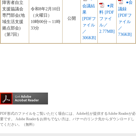
●会
障害者自立
●資
会議結
支援協議会
令和8年2月10日
議録
果
料 [PDF
専門部会(地
（火曜日）
[PDFフ
公開
[PDFフ
ファイ
域生活支援
10時00分～11時
ァイル
ァイル
ル／
拠点部会)
33分
／
／
2.77MB]
（第7回）
736KB]
306KB]
PDF形式のファイルをご覧いただく場合には、Adobe社が提供するAdobe Readerが必
要です。
Adobe Readerをお持ちでない方は、バナーのリンク先からダウンロードし
てください。（無料）