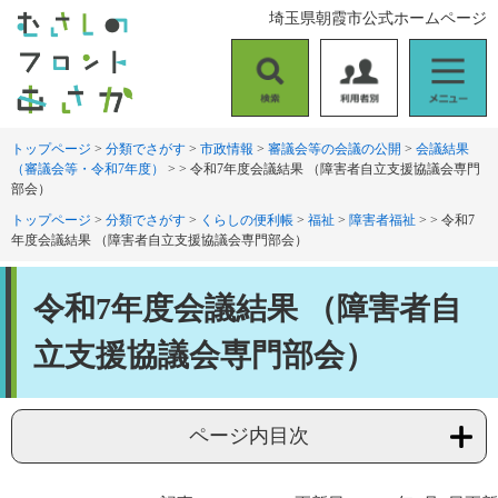
ペ
メ
埼玉県朝霞市公式ホームページ
ー
ニ
ジ
ュ
の
ー
検
利
メ
先
を
索
用
ニ
頭
飛
者
ュ
トップページ
>
分類でさがす
>
市政情報
>
審議会等の会議の公開
>
会議結果
で
ば
（審議会等・令和7年度）
>
>
令和7年度会議結果 （障害者自立支援協議会専門
別
ー
す
し
部会）
。
て
トップページ
>
分類でさがす
>
くらしの便利帳
>
福祉
>
障害者福祉
>
>
令和7
本
年度会議結果 （障害者自立支援協議会専門部会）
文
へ
本
令和7年度会議結果 （障害者自
文
立支援協議会専門部会）
ページ内目次