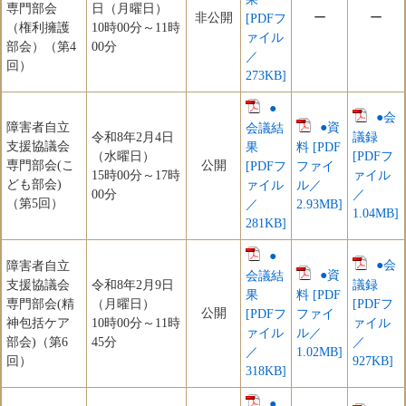
専門部会
日（月曜日）
非公開
ー
ー
[PDFフ
（権利擁護
10時00分～11時
ァイル
部会）（第4
00分
／
回）
273KB]
●
●会
障害者自立
●資
会議結
令和8年2月4日
議録
支援協議会
果
料 [PDF
（水曜日）
[PDFフ
専門部会(こ
公開
[PDFフ
ファイ
15時00分～17時
ァイル
ども部会)
ァイル
ル／
00分
／
（第5回）
／
2.93MB]
1.04MB]
281KB]
●
●会
障害者自立
●資
会議結
支援協議会
令和8年2月9日
議録
果
料 [PDF
専門部会(精
（月曜日）
[PDFフ
公開
[PDFフ
ファイ
神包括ケア
10時00分～11時
ァイル
ァイル
ル／
部会)（第6
45分
／
／
1.02MB]
回）
927KB]
318KB]
●