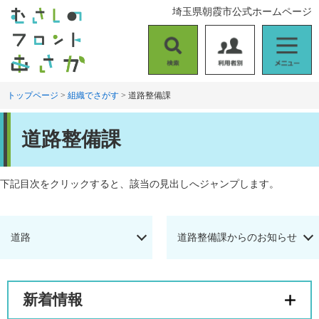
ペ
メ
埼玉県朝霞市公式ホームページ
ー
ニ
ジ
ュ
の
ー
検
利
メ
先
を
索
用
ニ
頭
飛
者
ュ
トップページ
>
組織でさがす
>
道路整備課
で
ば
別
ー
す
し
本
。
て
道路整備課
文
本
文
へ
下記目次をクリックすると、該当の見出しへジャンプします。
道路
道路整備課からのお知らせ
新着情報