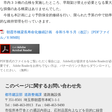
市内３３橋の点検を実施したところ、早期架け替えが必要となる重大
な損傷のある橋梁はありませんでした。
今後も本計画により予防保全的修繕を行い、限られた予算の中で効率
的な維持管理を行っていきます。
朝霞市橋梁長寿命化修繕計画 令和５年５月（改訂） [PDFファイ
ル／8.98MB]
PDF形式のファイルをご覧いただく場合には、Adobe社が提供するAdobe Readerが必
要です。
Adobe Readerをお持ちでない方は、バナーのリンク先からダウンロードし
てください。（無料）
このページに関するお問い合わせ先
都市建設部
道路整備課
道路施設係
〒351-8501
埼玉県朝霞市本町1-1-1
Tel：048-463-0913
Fax：048-463-9490
市役所本庁舎との通話内容は、応対品質向上などを目的に録音