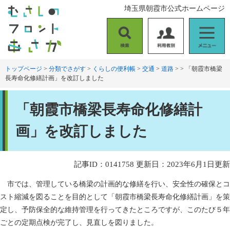
ペ
メ
埼玉県朝霞市公式ホームページ
ー
ニ
ジ
ュ
の
ー
検
利
メ
先
を
索
用
ニ
頭
飛
者
ュ
トップページ
>
分類でさがす
>
くらしの便利帳
>
交通
>
道路
>
>
「朝霞市橋梁
で
ば
長寿命化修繕計画」を改訂しました
別
ー
す
し
。
て
本
本
「朝霞市橋梁長寿命化修繕計
文
文
へ
画」を改訂しました
記事ID：0141758
更新日：2023年6月1日更新
市では、管理している橋梁の計画的な修繕を行い、安全性の確保とコ
スト縮減を図ることを目的として「朝霞市橋梁長寿命化修繕計画」を策
定し、予防保全的な維持管理を行ってきたところですが、このたび５年
ごとの定期点検が完了し、見直しを図りました。