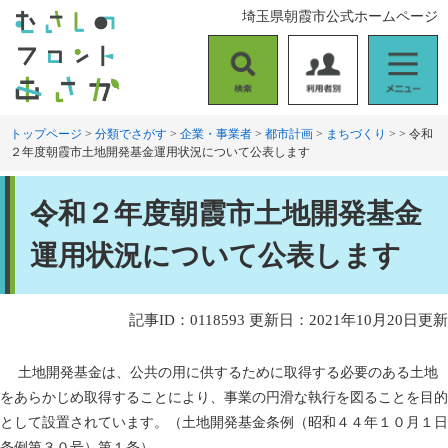
ペ
メ
埼玉県朝霞市公式ホームページ
ー
ニ
ジ
ュ
の
ー
検
利
メ
先
を
索
用
ニ
頭
飛
者
ュ
トップページ
>
分類でさがす
>
企業・事業者
>
都市計画
>
まちづくり
>
>
令和
で
ば
２年度朝霞市土地開発基金運用状況について公表します
別
ー
す
し
。
て
本
本
令和２年度朝霞市土地開発基金
文
文
へ
運用状況について公表します
記事ID：0118593
更新日：2021年10月20日更新
土地開発基金は、公共の用に供するために取得する必要のある土地
をあらかじめ取得することにより、事業の円滑な執行を図ることを目的
として設置されています。（土地開発基金条例（昭和４４年１０月１日
条例第３０号）第１条）