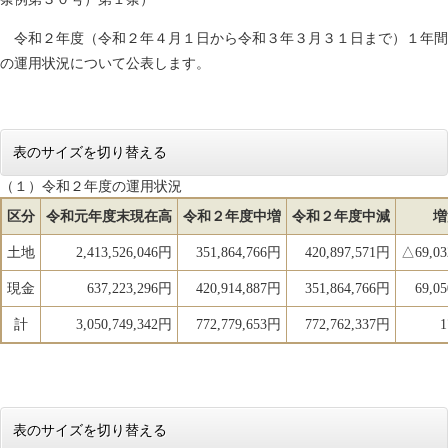
令和２年度（令和２年４月１日から令和３年３月３１日まで）１年間
の運用状況について公表します。
表のサイズを切り替える
（１）令和２年度の運用状況
区分
令和元年度末現在高
令和２年度中増
令和２年度中減
増
土地
2,413,526,046円
351,864,766円
420,897,571円
△69,03
現金
637,223,296円
420,914,887円
351,864,766円
69,0
計
3,050,749,342円
772,779,653円
772,762,337円
1
表のサイズを切り替える