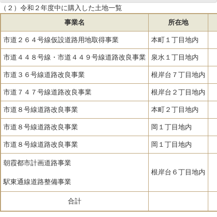
（２）令和２年度中に購入した土地一覧
事業名
所在地
市道２６４号線仮設道路用地取得事業
本町１丁目地内
市道４４８号線・市道４４９号線道路改良事業
泉水１丁目地内
市道３６号線道路改良事業
根岸台７丁目地内
市道７４７号線道路改良事業
根岸台２丁目地内
市道８号線道路改良事業
本町２丁目地内
市道８号線道路改良事業
岡１丁目地内
市道８号線道路改良事業
岡１丁目地内
朝霞都市計画道路事業
根岸台６丁目地内
駅東通線道路整備事業
合計
1