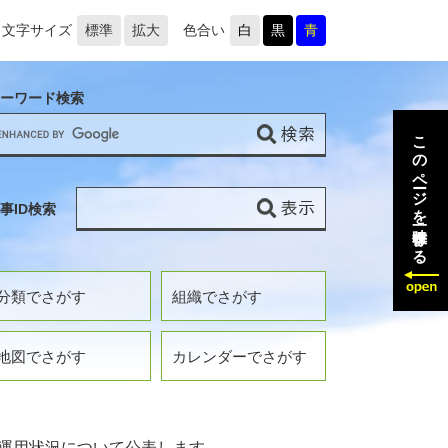
文字サイズ
標準
拡大
色合い
白
黒
青
ーワード検索
このページを一時保存する
事ID検索
分類でさがす
組織でさがす
地図でさがす
カレンダーでさがす
運用状況について公表します