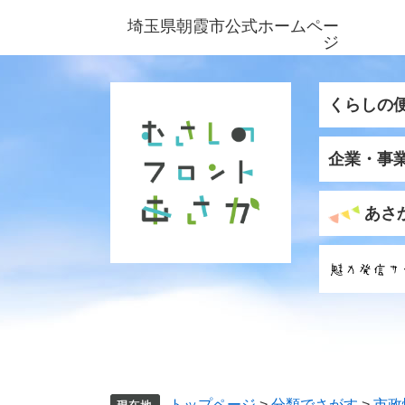
ペ
メ
埼玉県朝霞市公式ホームペー
ー
ニ
ジ
ジ
ュ
の
ー
先
を
くらしの
頭
飛
で
ば
企業・事
す
し
。
て
本
あさ
文
へ
トップページ
>
分類でさがす
>
市政