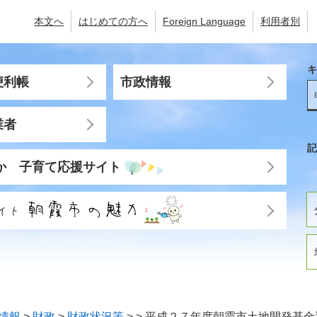
本文へ
はじめての方へ
Foreign Language
利用者別
キ
便利帳
市政情報
業者
記
か 子育て応援サイト
情報
>
財政
>
財政状況等
>
>
平成２７年度朝霞市土地開発基金