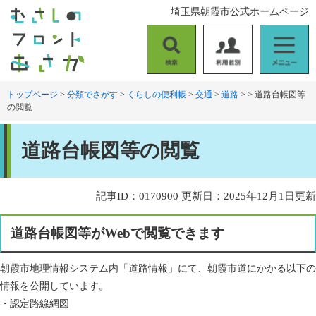
ペ
メ
埼玉県朝霞市公式ホームページ
ー
ニ
ジ
ュ
の
ー
検
利
メ
先
を
索
用
ニ
頭
飛
者
ュ
トップページ
>
分類でさがす
>
くらしの便利帳
>
交通
>
道路
>
>
道路台帳図等
で
ば
の閲覧
別
ー
す
し
。
て
本
本
道路台帳図等の閲覧
文
文
へ
記事ID：0170900
更新日：2025年12月1日更新
道路台帳図等がWebで閲覧できます
朝霞市地理情報システム内「道路情報」にて、朝霞市道にかかる以下の
情報を公開しています。
・認定路線網図