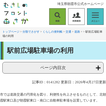
ペ
メ
埼玉県朝霞市公式ホームページ
ー
ニ
ジ
ュ
の
ー
検
利
メ
先
を
索
用
ニ
頭
飛
者
ュ
トップページ
>
分類でさがす
>
くらしの便利帳
>
交通
>
道路
>
>
駅前広場駐車
で
ば
場の利用
別
ー
す
し
。
て
本
本
駅前広場駐車場の利用
文
文
へ
ページ内目次
記事ID：0141282
更新日：2026年4月27日更新
市では道路交通の円滑化を図り、利便性を向上させるものとして、北朝
霞駅東口及び朝霞駅東口・南口に自動車駐車場を設置しています。