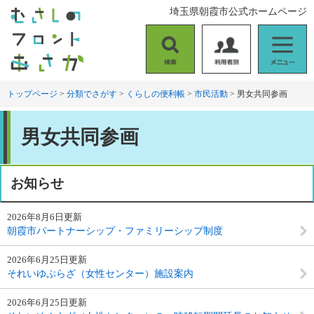
ペ
メ
埼玉県朝霞市公式ホームページ
ー
ニ
ジ
ュ
の
ー
検
利
メ
先
を
索
用
ニ
頭
飛
者
ュ
トップページ
>
分類でさがす
>
くらしの便利帳
>
市民活動
>
男女共同参画
で
ば
別
ー
す
し
本
。
て
男女共同参画
文
本
文
へ
お知らせ
2026年8月6日更新
朝霞市パートナーシップ・ファミリーシップ制度
2026年6月25日更新
それいゆぷらざ（女性センター）施設案内
2026年6月25日更新