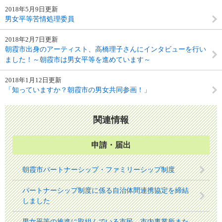
2018年5月9日更新
男女平等苦情処理委員
2018年2月7日更新
朝霞市出身のアーティスト、高橋理子さんにインタビューを行い
ました！～朝霞市は男女平等を進めています～
2018年1月12日更新
「知っていますか？朝霞市の男女共同参画！」
関連情報
申請・届出
朝霞市パートナーシップ・ファミリーシップ制度
パートナーシップ制度に係る自治体間連携協定を締結
しました
男女平等の推進に取組んでいる市民、市内事業所また