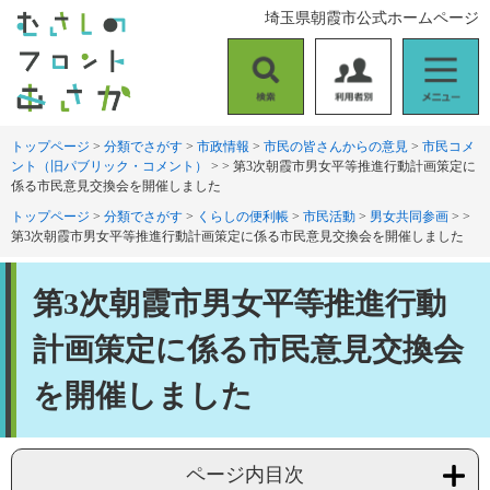
ペ
メ
埼玉県朝霞市公式ホームページ
ー
ニ
ジ
ュ
の
ー
検
利
メ
先
を
索
用
ニ
頭
飛
者
ュ
トップページ
>
分類でさがす
>
市政情報
>
市民の皆さんからの意見
>
市民コメ
で
ば
ント（旧パブリック・コメント）
>
>
第3次朝霞市男女平等推進行動計画策定に
別
ー
す
し
係る市民意見交換会を開催しました
。
て
トップページ
>
分類でさがす
>
くらしの便利帳
>
市民活動
>
男女共同参画
>
>
本
第3次朝霞市男女平等推進行動計画策定に係る市民意見交換会を開催しました
文
へ
本
第3次朝霞市男女平等推進行動
文
計画策定に係る市民意見交換会
を開催しました
ページ内目次