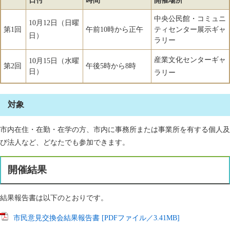
日付
時間
開催場所
中央公民館・コミュニ
10月12日（日曜
第1回
午前10時から正午
ティセンター展示ギャ
日）
ラリー
産業文化センターギャ
10月15日（水曜
第2回
午後5時から8時
日）
ラリー
対象
市内在住・在勤・在学の方、市内に事務所または事業所を有する個人及
び法人など、どなたでも参加できます。
開催結果
結果報告書は以下のとおりです。
市民意見交換会結果報告書 [PDFファイル／3.41MB]