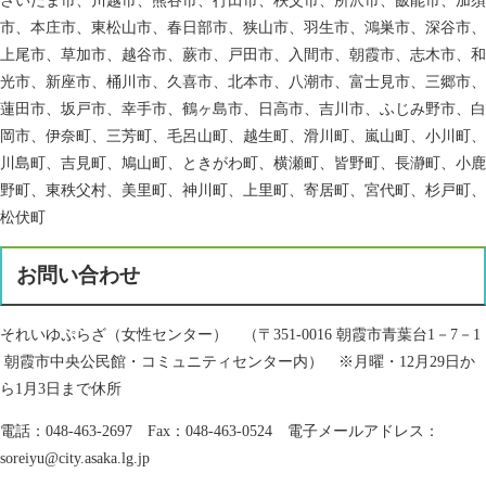
さいたま市、川越市、熊谷市、行田市、秩父市、所沢市、飯能市、加須
市、本庄市、東松山市、春日部市、狭山市、羽生市、鴻巣市、深谷市、
上尾市、草加市、越谷市、蕨市、戸田市、入間市、朝霞市、志木市、和
光市、新座市、桶川市、久喜市、北本市、八潮市、富士見市、三郷市、
蓮田市、坂戸市、幸手市、鶴ヶ島市、日高市、吉川市、ふじみ野市、白
岡市、伊奈町、三芳町、毛呂山町、越生町、滑川町、嵐山町、小川町、
川島町、吉見町、鳩山町、ときがわ町、横瀬町、皆野町、長瀞町、小鹿
野町、東秩父村、美里町、神川町、上里町、寄居町、宮代町、杉戸町、
松伏町
お問い合わせ
それいゆぷらざ（女性センター） （〒351-0016 朝霞市青葉台1－7－1
朝霞市中央公民館・コミュニティセンター内） ※月曜・12月29日か
ら1月3日まで休所
電話：048-463-2697 Fax：048-463-0524 電子メールアドレス：
soreiyu@city.asaka.lg.jp