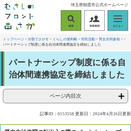
ペ
メ
埼玉県朝霞市公式ホームページ
ー
ニ
ジ
ュ
の
ー
検
利
メ
先
を
索
用
ニ
頭
飛
者
ュ
トップページ
>
分類でさがす
>
くらしの便利帳
>
市民活動
>
男女共同参画
>
>
で
ば
パートナーシップ制度に係る自治体間連携協定を締結しました
別
ー
す
し
。
て
本
本
パートナーシップ制度に係る自
文
文
へ
治体間連携協定を締結しました
ページ内目次
記事ID：0153558
更新日：2024年4月26日更新