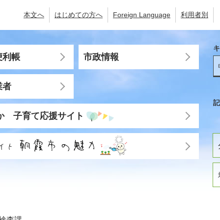
本文へ
はじめての方へ
Foreign Language
利用者別
キ
便利帳
市政情報
業者
記
か 子育て応援サイト
検査課