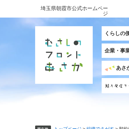
ペ
メ
埼玉県朝霞市公式ホームペー
ー
ニ
ジ
ジ
ュ
の
ー
先
を
くらしの
頭
飛
で
ば
企業・事
す
し
。
て
本
あさ
文
へ
トップページ
>
組織でさがす
>
契約