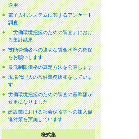
適用
電子入札システムに関するアンケート
調査
「労働環境把握のための調査」におけ
る集計結果
技能労働者への適切な賃金水準の確保
をお願いします
最低制限価格の算定方法を公表します
現場代理人の常駐義務緩和をしていま
す
労働環境把握のための調査の基準額が
変更になりました
建設業における社会保険等への加入促
進対策を実施しています
様式集