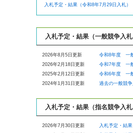
入札予定・結果（令和8年7月29日入札）
2026年7月24日更新
入札予定・結果（令和8年8月26日入札）
2026年7月1日更新
入札予定・結果（一般競争入札
建設工事等の入札参加停止情報
2026年6月17日更新
2026年8月5日更新
令和8年度 一
入札予定・結果（令和8年6月15日入札）
2026年2月18日更新
令和7年度 一
2026年5月29日更新
2025年2月12日更新
令和6年度 一
労働環境把握のための調査（概要・様式
2024年1月31日更新
過去の一般競争
2026年4月6日更新
週休2日制工事の実施に取り組みます
2026年3月16日更新
入札予定・結果（指名競争入札
建設現場の工事遠隔検査を試行します
2026年3月16日更新
2026年7月30日更新
入札予定・結果
土木工事における情報共有システム（AS