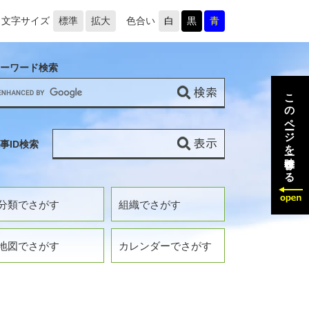
文字サイズ
標準
拡大
色合い
白
黒
青
ーワード検索
このページを一時保存する
事ID検索
分類でさがす
組織でさがす
地図でさがす
カレンダーでさがす