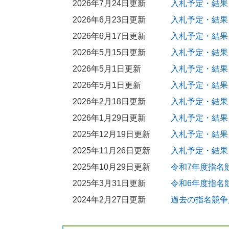
2026年7月24日更新
入札予定・結果
2025年12月10日更新
2026年6月23日更新
入札予定・結果
建設リサイクル法に係る提出資料のご案
2026年6月17日更新
入札予定・結果
2025年12月3日更新
2026年5月15日更新
入札予定・結果
配置技術者の恒常的な雇用の確認につい
2026年5月1日更新
入札予定・結果
2025年11月18日更新
2026年5月1日更新
入札予定・結果
電子入札システムに関するアンケート調
2026年2月18日更新
入札予定・結果
2025年10月7日更新
「労働環境把握のための調査」における
2026年1月29日更新
入札予定・結果
2025年12月19日更新
入札予定・結果
2025年9月5日更新
技能労働者への適切な賃金水準の確保を
2025年11月26日更新
入札予定・結果
2025年7月23日更新
2025年10月29日更新
令和7年度指名
令和8年度優秀建設工事表彰式を行いまし
2025年3月31日更新
令和6年度指名
2025年7月16日更新
2024年2月27日更新
過去の指名競争
令和7年度優秀建設工事表彰式を行いまし
2025年4月1日更新