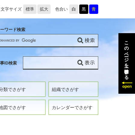
文字サイズ
標準
拡大
色合い
白
黒
青
ーワード検索
このページを一時保存する
事ID検索
分類でさがす
組織でさがす
地図でさがす
カレンダーでさがす