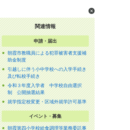
関連情報
申請・届出
朝霞市教職員による犯罪被害者支援補
助金制度
引越しに伴う小中学校への入学手続き
及び転校手続き
令和３年度入学者 中学校自由選択
制 公開抽選結果
就学指定校変更・区域外就学許可基準
イベント・募集
朝霞第四小学校給食調理等業務委託事