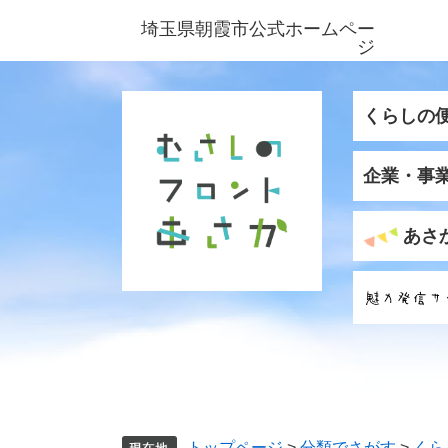
ペ
メ
埼玉県朝霞市公式ホームペー
ー
ニ
ジ
ジ
ュ
の
ー
先
を
くらしの
頭
飛
で
ば
企業・事
す
し
。
て
本
あさ
文
へ
トップページ
>
分類でさがす
>
くら