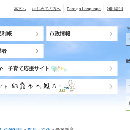
本文へ
はじめての方へ
Foreign Language
利用者別
キ
便利帳
市政情報
業者
記
か 子育て応援サイト
しの便利帳
>
教育・文化
>
学校教育