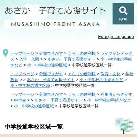
ペ
メ
ー
ニ
ジ
ュ
検
の
ー
索
先
を
頭
飛
Foreign Language
で
ば
す
し
トップページ
>
分類でさがす
>
くらしの便利帳
>
ライフインデック
。
て
ス
>
入学・入園
>
>
あさか 子育て応援サイト
>
小・中学校の手続
本
きなど
>
小・中学校の通学区域
>
中学校通学校区域一覧
文
へ
トップページ
>
分類でさがす
>
くらしの便利帳
>
教育・文化
>
学校
教育
>
>
あさか 子育て応援サイト
>
小・中学校の手続きなど
>
小・中学校の通学区域
>
中学校通学校区域一覧
トップページ
>
分類でさがす
>
くらしの便利帳
>
利用者からさがす
>
中学生
>
>
あさか 子育て応援サイト
>
小・中学校の手続きなど
>
小・中学校の通学区域
>
中学校通学校区域一覧
本
中学校通学校区域一覧
文