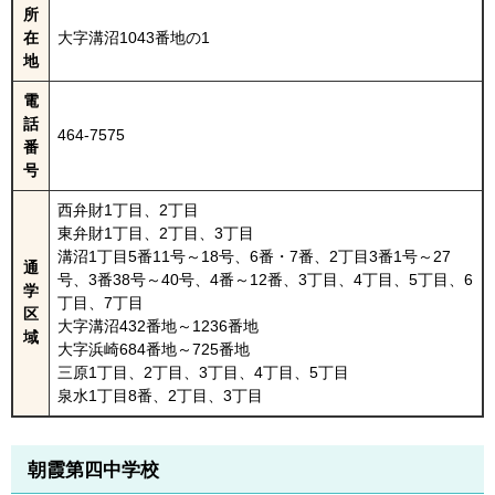
所
在
大字溝沼1043番地の1
地
電
話
464-7575
番
号
西弁財1丁目、2丁目
東弁財1丁目、2丁目、3丁目
溝沼1丁目5番11号～18号、6番・7番、2丁目3番1号～27
通
号、3番38号～40号、4番～12番、3丁目、4丁目、5丁目、6
学
丁目、7丁目
区
大字溝沼432番地～1236番地
域
大字浜崎684番地～725番地
三原1丁目、2丁目、3丁目、4丁目、5丁目
泉水1丁目8番、2丁目、3丁目
朝霞第四中学校