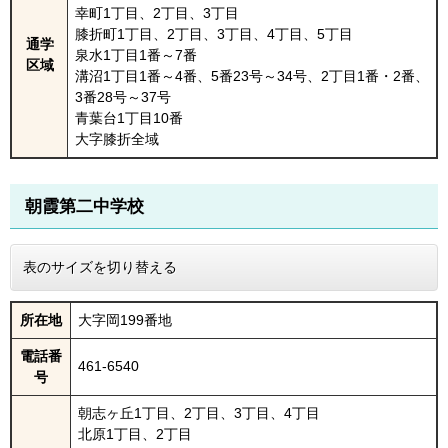
幸町1丁目、2丁目、3丁目
膝折町1丁目、2丁目、3丁目、4丁目、5丁目
通学
泉水1丁目1番～7番
区域
溝沼1丁目1番～4番、5番23号～34号、2丁目1番・2番、
3番28号～37号
青葉台1丁目10番
大字膝折全域
朝霞第二中学校
表のサイズを切り替える
所在地
大字岡199番地
電話番
461-6540
号
朝志ヶ丘1丁目、2丁目、3丁目、4丁目
北原1丁目、2丁目