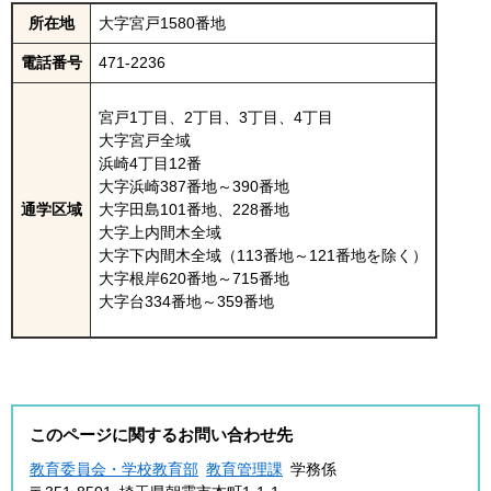
所在地
大字宮戸1580番地
電話番号
471-2236
宮戸1丁目、2丁目、3丁目、4丁目
大字宮戸全域
浜崎4丁目12番
大字浜崎387番地～390番地
通学区域
大字田島101番地、228番地
大字上内間木全域
大字下内間木全域（113番地～121番地を除く）
大字根岸620番地～715番地
大字台334番地～359番地
このページに関するお問い合わせ先
教育委員会・学校教育部
教育管理課
学務係