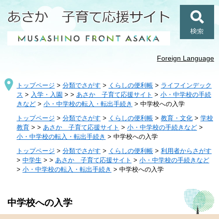
ペ
メ
ー
ニ
ジ
ュ
検
の
ー
索
先
を
頭
飛
Foreign Language
で
ば
す
し
トップページ
>
分類でさがす
>
くらしの便利帳
>
ライフインデック
。
て
ス
>
入学・入園
>
>
あさか 子育て応援サイト
>
小・中学校の手続
本
きなど
>
小・中学校の転入・転出手続き
>
中学校への入学
文
へ
トップページ
>
分類でさがす
>
くらしの便利帳
>
教育・文化
>
学校
教育
>
>
あさか 子育て応援サイト
>
小・中学校の手続きなど
>
小・中学校の転入・転出手続き
>
中学校への入学
トップページ
>
分類でさがす
>
くらしの便利帳
>
利用者からさがす
>
中学生
>
>
あさか 子育て応援サイト
>
小・中学校の手続きなど
>
小・中学校の転入・転出手続き
>
中学校への入学
本
中学校への入学
文