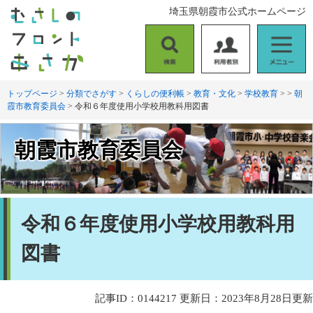
ペ
メ
埼玉県朝霞市公式ホームページ
ー
ニ
ジ
ュ
の
ー
検
利
メ
先
を
索
用
ニ
頭
飛
者
ュ
トップページ
>
分類でさがす
>
くらしの便利帳
>
教育・文化
>
学校教育
>
>
朝
で
ば
霞市教育委員会
>
令和６年度使用小学校用教科用図書
別
ー
す
し
。
て
本
朝霞市教育委員会
文
へ
本
令和６年度使用小学校用教科用
文
図書
記事ID：0144217
更新日：2023年8月28日更新