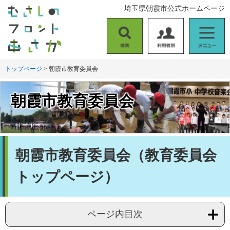
ペ
メ
埼玉県朝霞市公式ホームページ
ー
ニ
ジ
ュ
の
ー
検
利
メ
先
を
索
用
ニ
頭
飛
者
ュ
トップページ
>
朝霞市教育委員会
で
ば
別
ー
す
し
。
て
朝霞市教育委員会
本
文
へ
本
朝霞市教育委員会（教育委員会
文
トップページ）
ページ内目次