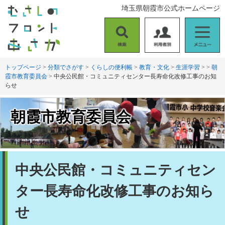
ペ
メ
埼玉県朝霞市公式ホームページ
ー
ニ
ジ
ュ
の
ー
検
利
メ
先
を
索
用
ニ
頭
飛
者
ュ
トップページ
>
分類でさがす
>
くらしの便利帳
>
教育・文化
>
生涯学習
>
>
朝
で
ば
霞市教育委員会
>
中央公民館・コミュニティセンター長寿命化改修工事のお知
別
ー
す
し
らせ
。
て
本
文
朝霞市教育委員会
へ
本
中央公民館・コミュニティセン
文
ター長寿命化改修工事のお知ら
せ