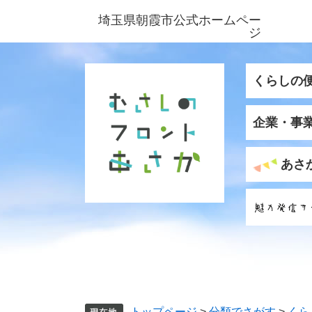
ペ
メ
埼玉県朝霞市公式ホームペー
ー
ニ
ジ
ジ
ュ
の
ー
先
を
くらしの
頭
飛
で
ば
企業・事
す
し
。
て
本
あさ
文
へ
トップページ
>
分類でさがす
>
くら