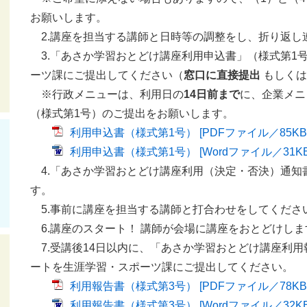
お願いします。
2.講座を担当する講師と日時等の調整をし、折り返し
3.「あさか学習おとどけ講座利用申込書」（様式第1
ーツ課にご提出してください（
窓口に直接提出
もしくは
※行政メニューは、利用日の
14日前まで
に、企業メニ
（様式第1号）のご提出をお願いします。
利用申込書（様式第1号） [PDFファイル／85KB
利用申込書（様式第1号） [Wordファイル／31KB
4.「あさか学習おとどけ講座利用（決定・否決）通知
す。
5.事前に講座を担当する講師と打合わせをしてくださ
6.講座のスタート！ 講師が会場に講座をおとどけしま
7.受講後14日以内に、「あさか学習おとどけ講座利用
ートを生涯学習・スポーツ課にご提出してください。
利用報告書（様式第3号） [PDFファイル／78KB
利用報告書（様式第3号） [Wordファイル／32KB