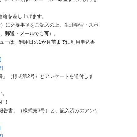
連絡を差し上げます。
号）に必要事項をご記入の上、生涯学習・スポ
、
郵送
・
メール
でも
可
）。
ューは、利用日の
1か月前まで
に利用申込書
]
]
書」（様式第2号）とアンケートを送付しま
い。
す！
報告書」（様式第3号）と、記入済みのアンケ
]
]