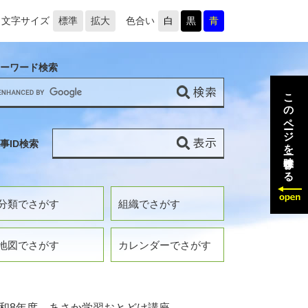
文字サイズ
標準
拡大
色合い
白
黒
青
ーワード検索
このページを一時保存する
事ID検索
分類でさがす
組織でさがす
地図でさがす
カレンダーでさがす
和8年度 あさか学習おとどけ講座