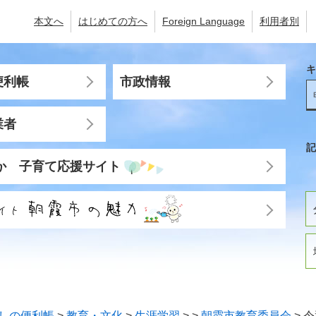
本文へ
はじめての方へ
Foreign Language
利用者別
キ
便利帳
市政情報
業者
記
か 子育て応援サイト
しの便利帳
>
教育・文化
>
生涯学習
>
>
朝霞市教育委員会
>
令