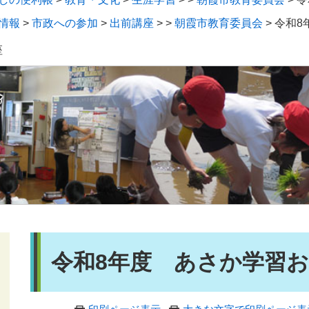
情報
>
市政への参加
>
出前講座
>
>
朝霞市教育委員会
>
令和8
座
会
本
令和8年度 あさか学習
文