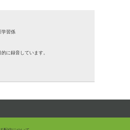
涯学習係
目的に録音しています。
SS配信について