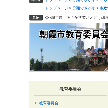
トップページ
>
分類でさがす
>
市政
令和8年度 あさか学習おとどけ講
朝霞市教育委員
教育委員会
教育委員会