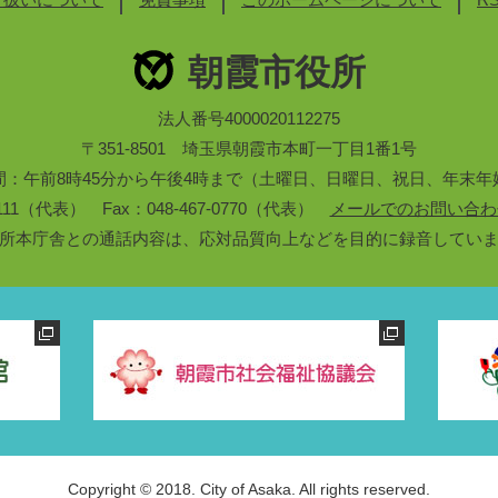
朝霞市役所
法人番号4000020112275
〒351-8501 埼玉県朝霞市本町一丁目1番1号
間：午前8時45分から午後4時まで（土曜日、日曜日、祝日、年末年
3-1111（代表） Fax：048-467-0770（代表）
メールでのお問い合わ
所本庁舎との通話内容は、応対品質向上などを目的に録音してい
Copyright © 2018. City of Asaka. All rights reserved.