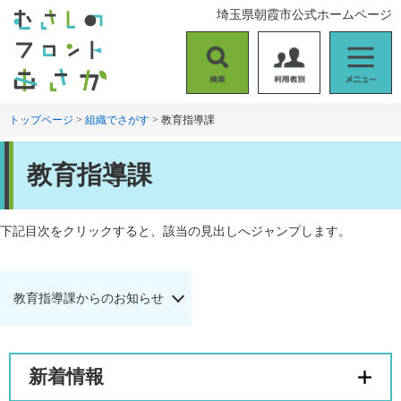
ペ
メ
埼玉県朝霞市公式ホームページ
ー
ニ
ジ
ュ
の
ー
検
利
メ
先
を
索
用
ニ
頭
飛
者
ュ
トップページ
>
組織でさがす
>
教育指導課
で
ば
別
ー
す
し
本
。
て
教育指導課
文
本
文
へ
下記目次をクリックすると、該当の見出しへジャンプします。
教育指導課からのお知らせ
新着情報