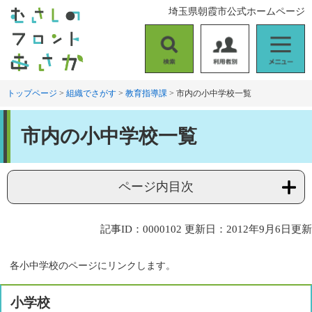
ペ
メ
埼玉県朝霞市公式ホームページ
ー
ニ
ジ
ュ
の
ー
検
利
メ
先
を
索
用
ニ
頭
飛
者
ュ
トップページ
>
組織でさがす
>
教育指導課
>
市内の小中学校一覧
で
ば
別
ー
す
し
本
。
て
市内の小中学校一覧
文
本
文
へ
ページ内目次
記事ID：0000102
更新日：2012年9月6日更新
各小中学校のページにリンクします。
小学校