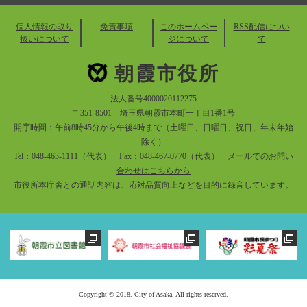
個人情報の取り
免責事項
このホームペー
RSS配信につい
扱いについて
ジについて
て
朝霞市役所
法人番号4000020112275
〒351-8501 埼玉県朝霞市本町一丁目1番1号
開庁時間：午前8時45分から午後4時まで（土曜日、日曜日、祝日、年末年始
除く）
Tel：048-463-1111（代表） Fax：048-467-0770（代表）
メールでのお問い
合わせはこちらから
市役所本庁舎との通話内容は、応対品質向上などを目的に録音しています。
Copyright © 2018. City of Asaka. All rights reserved.