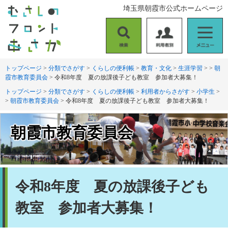
ペ
メ
埼玉県朝霞市公式ホームページ
ー
ニ
ジ
ュ
の
ー
検
利
メ
先
を
索
用
ニ
頭
飛
者
ュ
トップページ
>
分類でさがす
>
くらしの便利帳
>
教育・文化
>
生涯学習
>
>
朝
で
ば
霞市教育委員会
>
令和8年度 夏の放課後子ども教室 参加者大募集！
別
ー
す
し
。
て
トップページ
>
分類でさがす
>
くらしの便利帳
>
利用者からさがす
>
小学生
>
>
朝霞市教育委員会
>
令和8年度 夏の放課後子ども教室 参加者大募集！
本
文
へ
朝霞市教育委員会
本
令和8年度 夏の放課後子ども
文
教室 参加者大募集！