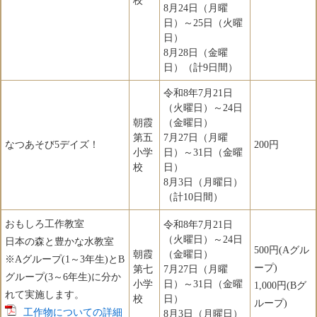
校
8月24日（月曜
日）～25日（火曜
日）
8月28日（金曜
日）（計9日間）
令和8年7月21日
（火曜日）～24日
朝霞
（金曜日）
第五
7月27日（月曜
なつあそび5デイズ！
200円
小学
日）～31日（金曜
校
日）
8月3日（月曜日）
（計10日間）
おもしろ工作教室
令和8年7月21日
（火曜日）～24日
日本の森と豊かな水教室
500円(Aグル
朝霞
（金曜日）
※Aグループ(1～3年生)とB
ープ)
第七
7月27日（月曜
グループ(3～6年生)に分か
小学
日）～31日（金曜
1,000円(Bグ
れて実施します。
校
日）
ループ)
工作物についての詳細
8月3日（月曜日）