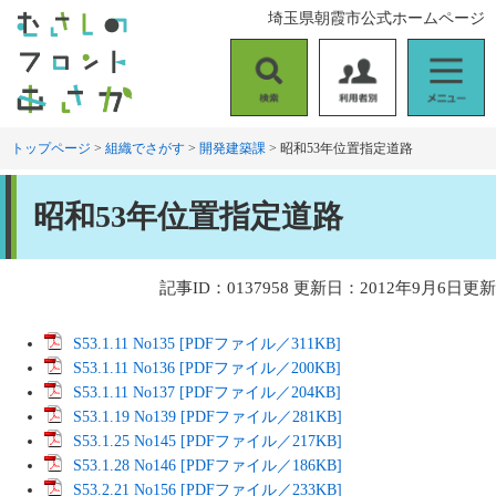
ペ
メ
埼玉県朝霞市公式ホームページ
ー
ニ
ジ
ュ
の
ー
検
利
メ
先
を
索
用
ニ
頭
飛
者
ュ
トップページ
>
組織でさがす
>
開発建築課
>
昭和53年位置指定道路
で
ば
別
ー
す
し
本
。
て
昭和53年位置指定道路
文
本
文
へ
記事ID：0137958
更新日：2012年9月6日更新
S53.1.11 No135 [PDFファイル／311KB]
S53.1.11 No136 [PDFファイル／200KB]
S53.1.11 No137 [PDFファイル／204KB]
S53.1.19 No139 [PDFファイル／281KB]
S53.1.25 No145 [PDFファイル／217KB]
S53.1.28 No146 [PDFファイル／186KB]
S53.2.21 No156 [PDFファイル／233KB]