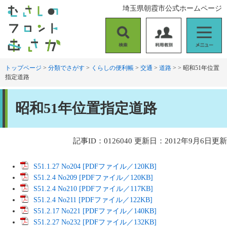
ペ
メ
埼玉県朝霞市公式ホームページ
ー
ニ
ジ
ュ
の
ー
検
利
メ
先
を
索
用
ニ
頭
飛
者
ュ
トップページ
>
分類でさがす
>
くらしの便利帳
>
交通
>
道路
>
>
昭和51年位置
で
ば
指定道路
別
ー
す
し
。
て
本
本
昭和51年位置指定道路
文
文
へ
記事ID：0126040
更新日：2012年9月6日更新
S51.1.27 No204 [PDFファイル／120KB]
S51.2.4 No209 [PDFファイル／120KB]
S51.2.4 No210 [PDFファイル／117KB]
S51.2.4 No211 [PDFファイル／122KB]
S51.2.17 No221 [PDFファイル／140KB]
S51.2.27 No232 [PDFファイル／132KB]