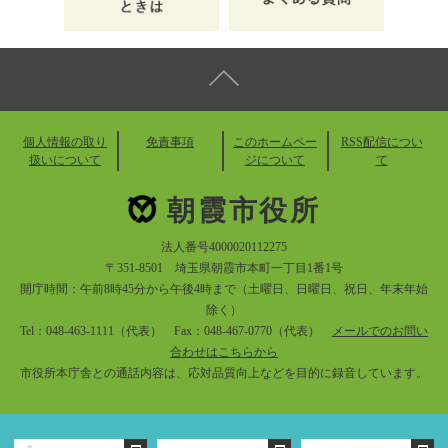
個人情報の取り
免責事項
このホームペー
RSS配信につい
扱いについて
ジについて
て
朝霞市役所
法人番号4000020112275
〒351-8501 埼玉県朝霞市本町一丁目1番1号
開庁時間：午前8時45分から午後4時まで（土曜日、日曜日、祝日、年末年始
除く）
Tel：048-463-1111（代表） Fax：048-467-0770（代表）
メールでのお問い
合わせはこちらから
市役所本庁舎との通話内容は、応対品質向上などを目的に録音しています。