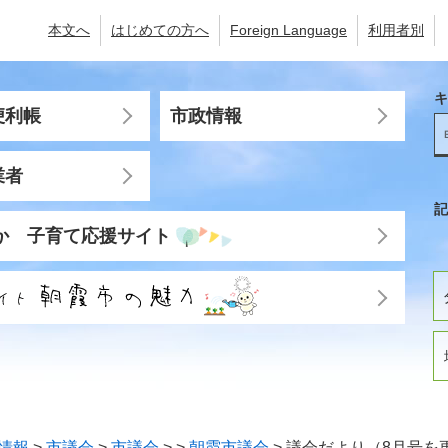
本文へ
はじめての方へ
Foreign Language
利用者別
キ
便利帳
市政情報
業者
記
か 子育て応援サイト
情報
>
市議会
>
市議会
>
>
朝霞市議会
>
議会だより（8月号を