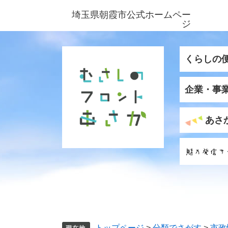
ペ
メ
埼玉県朝霞市公式ホームペー
ー
ニ
ジ
ジ
ュ
の
ー
先
を
くらしの
頭
飛
で
ば
企業・事
す
し
。
て
本
あさ
文
へ
トップページ
>
分類でさがす
>
市政