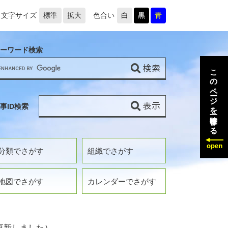
文字サイズ
標準
拡大
色合い
白
黒
青
ーワード検索
このページを一時保存する
事ID検索
分類でさがす
組織でさがす
地図でさがす
カレンダーでさがす
更新しました）