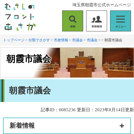
ペ
メ
埼玉県朝霞市公式ホームページ
ー
ニ
ジ
ュ
の
ー
検
利
メ
先
を
索
用
ニ
頭
飛
者
ュ
トップページ
>
分類でさがす
>
市政情報
>
市議会
>
市議会
>
>
朝霞市議会
で
ば
別
ー
す
し
。
て
朝霞市議会
本
文
へ
本
朝霞市議会
文
記事ID：0085236
更新日：2023年8月14日更新
新着情報