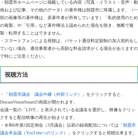
・朝霞市ホームページに掲載している内容（写真・イラスト・音声・動
画および記事、その他のデータ）の著作権は朝霞市に帰属します。（一
部の画像等の著作権は、原著作者が所有しています）「私的使用のため
の複製」や「引用」など著作権法上認められた場合を除き、無断で複
製・転用することはできません。
・スマートフォンによる視聴は、パケット通信料定額制の加入契約をし
ていない場合、通信事業者から高額な料金請求がくる場合がありますの
で特にご注意ください。
視聴方法
・「
朝霞市議会 議会中継（外部リンク）
」をクリックすると、
DiscussVisionSmartの画面が開かれます。
会議一覧の「LIVE」と表示されている会議名を選択し、映像をクリッ
クすると配信映像の再生が始まります。
・令和6年第1回定例会（3月議会）以前の録画配信については「
朝霞市
議会本会議（YouTubeへのリンク）
」をクリックすると視聴出来ます。