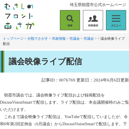
ペ
メ
埼玉県朝霞市公式ホームページ
ー
ニ
ジ
ュ
の
ー
検
利
メ
先
を
索
用
ニ
頭
飛
者
ュ
トップページ
>
分類でさがす
>
市政情報
>
市議会
>
市議会
>
>
議会映像ライブ
で
ば
配信
別
ー
す
し
。
て
本
本
議会映像ライブ配信
文
文
へ
記事ID：0076769
更新日：2024年6月6日更新
朝霞市議会では、議会映像ライブ配信および録画配信を
DiscussVisionSmartで配信します。ライブ配信は、本会議開催時のみご覧
いただけます。
これまで議会映像ライブ配信は、YouTubeで配信していましたが、令
和6年第2回定例会（6月議会）からDiscussVisionSmartで配信します。下