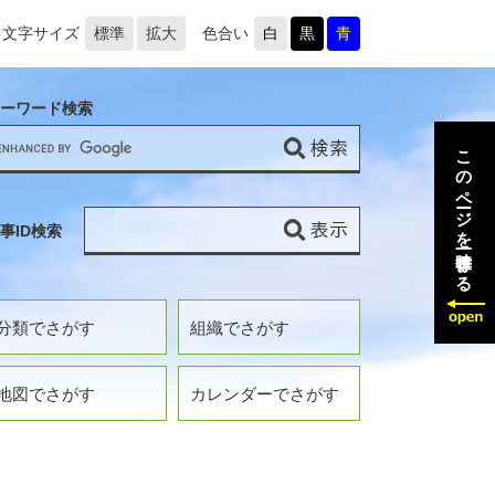
文字サイズ
標準
拡大
色合い
白
黒
青
ーワード検索
このページを一時保存する
事ID検索
分類でさがす
組織でさがす
地図でさがす
カレンダーでさがす