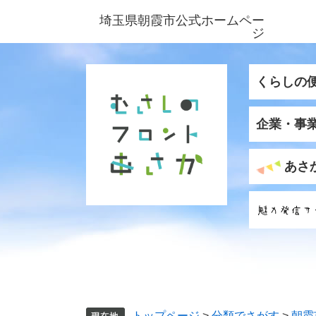
ペ
メ
埼玉県朝霞市公式ホームペー
ー
ニ
ジ
ジ
ュ
の
ー
先
を
くらしの
頭
飛
で
ば
企業・事
す
し
。
て
本
あさ
文
へ
トップページ
>
分類でさがす
>
朝霞