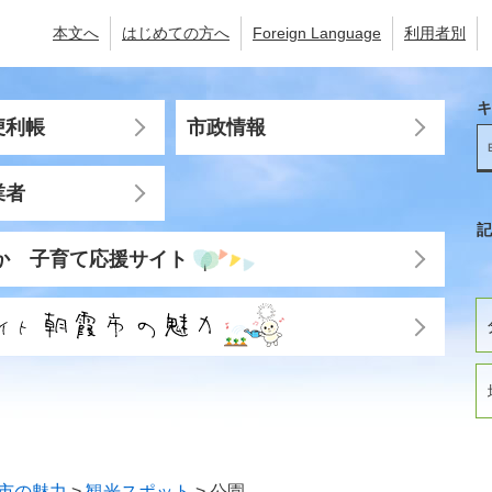
本文へ
はじめての方へ
Foreign Language
利用者別
キ
便利帳
市政情報
業者
記
か 子育て応援サイト
市の魅力
>
観光スポット
>
公園