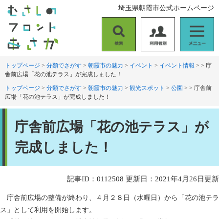
ペ
メ
埼玉県朝霞市公式ホームページ
ー
ニ
ジ
ュ
の
ー
検
利
メ
先
を
索
用
ニ
頭
飛
者
ュ
トップページ
>
分類でさがす
>
朝霞市の魅力
>
イベント
>
イベント情報
>
>
庁
で
ば
舎前広場「花の池テラス」が完成しました！
別
ー
す
し
。
て
トップページ
>
分類でさがす
>
朝霞市の魅力
>
観光スポット
>
公園
>
>
庁舎前
広場「花の池テラス」が完成しました！
本
文
本
へ
庁舎前広場「花の池テラス」が
文
完成しました！
記事ID：0112508
更新日：2021年4月26日更新
庁舎前広場の整備が終わり、４月２８日（水曜日）から「花の池テラ
ス」として利用を開始します。